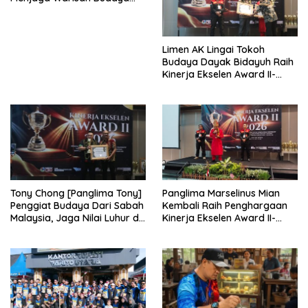
Agar Tidak Punah
Limen AK Lingai Tokoh
Budaya Dayak Bidayuh Raih
Kinerja Ekselen Award II-
2026
Tony Chong [Panglima Tony]
Panglima Marselinus Mian
Penggiat Budaya Dari Sabah
Kembali Raih Penghargaan
Malaysia, Jaga Nilai Luhur di
Kinerja Ekselen Award II-
Tengah Arus Globalisasi
2026