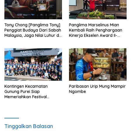
Tony Chong [Panglima Tony]
Panglima Marselinus Mian
Penggiat Budaya Dari Sabah
Kembali Raih Penghargaan
Malaysia, Jaga Nilai Luhur di
Kinerja Ekselen Award II-
Tengah Arus Globalisasi
2026
Kontingen Kecamatan
Paribasan Urip Mung Mampir
Gunung Purei Siap
Ngombe
Memeriahkan Festival
Budaya IMBT Tahun 2026
Tinggalkan Balasan