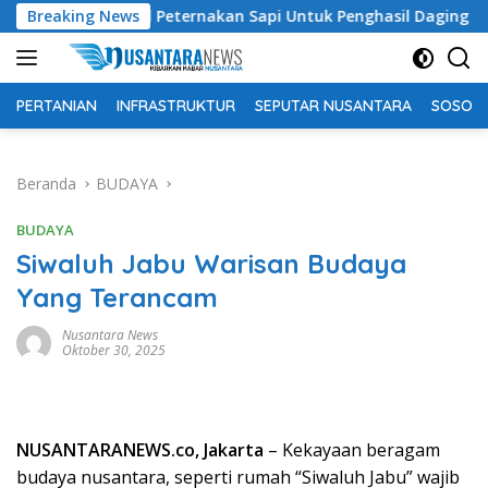
Langsung
soal Peternakan Sapi Untuk Penghasil Daging
Breaking News
Penyebar
ke
konten
PERTANIAN
INFRASTRUKTUR
SEPUTAR NUSANTARA
SOSOK 
Beranda
BUDAYA
BUDAYA
Siwaluh Jabu Warisan Budaya
Yang Terancam
Nusantara News
Oktober 30, 2025
NUSANTARANEWS.co, Jakarta
– Kekayaan beragam
budaya nusantara, seperti rumah “Siwaluh Jabu” wajib