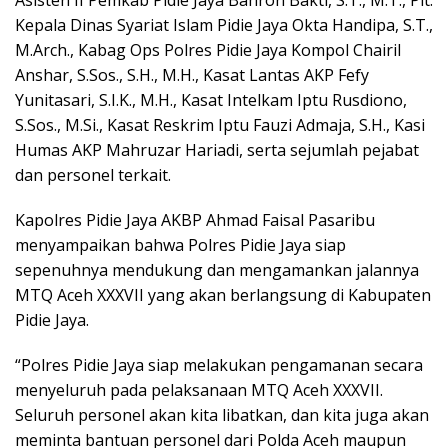
Asisten II Pemkab Pidie Jaya Bahron Bakti, S.T., M.T., Plt.
Kepala Dinas Syariat Islam Pidie Jaya Okta Handipa, S.T.,
M.Arch., Kabag Ops Polres Pidie Jaya Kompol Chairil
Anshar, S.Sos., S.H., M.H., Kasat Lantas AKP Fefy
Yunitasari, S.I.K., M.H., Kasat Intelkam Iptu Rusdiono,
S.Sos., M.Si., Kasat Reskrim Iptu Fauzi Admaja, S.H., Kasi
Humas AKP Mahruzar Hariadi, serta sejumlah pejabat
dan personel terkait.
Kapolres Pidie Jaya AKBP Ahmad Faisal Pasaribu
menyampaikan bahwa Polres Pidie Jaya siap
sepenuhnya mendukung dan mengamankan jalannya
MTQ Aceh XXXVII yang akan berlangsung di Kabupaten
Pidie Jaya.
“Polres Pidie Jaya siap melakukan pengamanan secara
menyeluruh pada pelaksanaan MTQ Aceh XXXVII.
Seluruh personel akan kita libatkan, dan kita juga akan
meminta bantuan personel dari Polda Aceh maupun