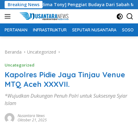
Langsung
[Panglima Tony] Penggiat Budaya Dari Sabah Malaysia, Jaga Nil
Breaking News
ke
konten
PERTANIAN
INFRASTRUKTUR
SEPUTAR NUSANTARA
SOSOK 
Beranda
Uncategorized
Uncategorized
Kapolres Pidie Jaya Tinjau Venue
MTQ Aceh XXXVII.
*Wujudkan Dukungan Penuh Polri untuk Suksesnya Syiar
Islam
Nusantara News
Oktober 21, 2025