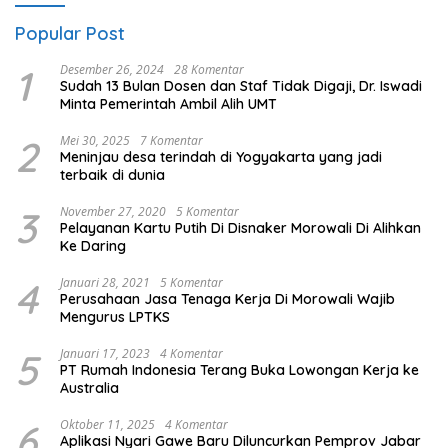
Popular Post
1
Desember 26, 2024
28 Komentar
Sudah 13 Bulan Dosen dan Staf Tidak Digaji, Dr. Iswadi
Minta Pemerintah Ambil Alih UMT
2
Mei 30, 2025
7 Komentar
Meninjau desa terindah di Yogyakarta yang jadi
terbaik di dunia
3
November 27, 2020
5 Komentar
Pelayanan Kartu Putih Di Disnaker Morowali Di Alihkan
Ke Daring
4
Januari 28, 2021
5 Komentar
Perusahaan Jasa Tenaga Kerja Di Morowali Wajib
Mengurus LPTKS
5
Januari 17, 2023
4 Komentar
PT Rumah Indonesia Terang Buka Lowongan Kerja ke
Australia
6
Oktober 11, 2025
4 Komentar
Aplikasi Nyari Gawe Baru Diluncurkan Pemprov Jabar