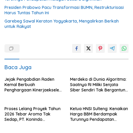
Presiden Prabowo Pacu Transformasi BUMN, Restrukturisasi
Harus Tuntas Tahun Ini
Garebeg Sawal Keraton Yogyakarta, Mengalirkan Berkah
untuk Rakyat
Baca Juga
Jejak Pengabdian Raden
Merdeka di Dunia Algoritma:
Kemal Berbuah
Saatnya RI Miliki Senjata
Penghargaan Kinerjaekselen
Siber Sendiri Tak Bergantung
Award II 2026
dengan Asing.
Proses Lelang Proyek Tahun
Ketua HNSI Sulteng: Kenaikan
2026 Tebar Aroma Tak
Harga BBM Berdampak
Sedap, PT. Konindo
Turunnya Pendapatan
Panorama Surati Pokja
Nelayan Secara Signifikan
Flotim