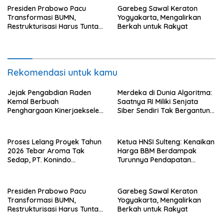
Presiden Prabowo Pacu
Garebeg Sawal Keraton
Transformasi BUMN,
Yogyakarta, Mengalirkan
Restrukturisasi Harus Tuntas
Berkah untuk Rakyat
Tahun Ini
Rekomendasi untuk kamu
Jejak Pengabdian Raden
Merdeka di Dunia Algoritma:
Kemal Berbuah
Saatnya RI Miliki Senjata
Penghargaan Kinerjaekselen
Siber Sendiri Tak Bergantung
Award II 2026
dengan Asing.
Proses Lelang Proyek Tahun
Ketua HNSI Sulteng: Kenaikan
2026 Tebar Aroma Tak
Harga BBM Berdampak
Sedap, PT. Konindo
Turunnya Pendapatan
Panorama Surati Pokja
Nelayan Secara Signifikan
Flotim
Presiden Prabowo Pacu
Garebeg Sawal Keraton
Transformasi BUMN,
Yogyakarta, Mengalirkan
Restrukturisasi Harus Tuntas
Berkah untuk Rakyat
Tahun Ini