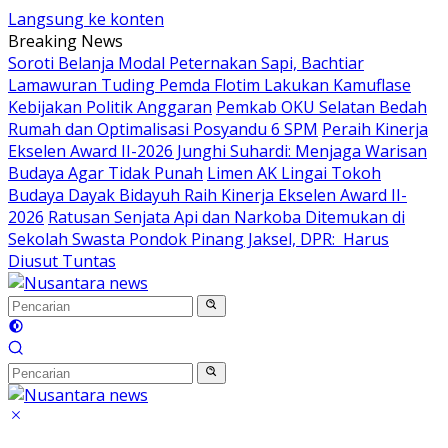
Langsung ke konten
Breaking News
Soroti Belanja Modal Peternakan Sapi, Bachtiar
Lamawuran Tuding Pemda Flotim Lakukan Kamuflase
Kebijakan Politik Anggaran
Pemkab OKU Selatan Bedah
Rumah dan Optimalisasi Posyandu 6 SPM
Peraih Kinerja
Ekselen Award II-2026 Junghi Suhardi: Menjaga Warisan
Budaya Agar Tidak Punah
Limen AK Lingai Tokoh
Budaya Dayak Bidayuh Raih Kinerja Ekselen Award II-
2026
Ratusan Senjata Api dan Narkoba Ditemukan di
Sekolah Swasta Pondok Pinang Jaksel, DPR: Harus
Diusut Tuntas