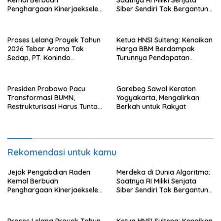
Kemal Berbuah
Saatnya RI Miliki Senjata
Penghargaan Kinerjaekselen
Siber Sendiri Tak Bergantung
Award II 2026
dengan Asing.
Proses Lelang Proyek Tahun
Ketua HNSI Sulteng: Kenaikan
2026 Tebar Aroma Tak
Harga BBM Berdampak
Sedap, PT. Konindo
Turunnya Pendapatan
Panorama Surati Pokja
Nelayan Secara Signifikan
Flotim
Presiden Prabowo Pacu
Garebeg Sawal Keraton
Transformasi BUMN,
Yogyakarta, Mengalirkan
Restrukturisasi Harus Tuntas
Berkah untuk Rakyat
Tahun Ini
Rekomendasi untuk kamu
Jejak Pengabdian Raden
Merdeka di Dunia Algoritma:
Kemal Berbuah
Saatnya RI Miliki Senjata
Penghargaan Kinerjaekselen
Siber Sendiri Tak Bergantung
Award II 2026
dengan Asing.