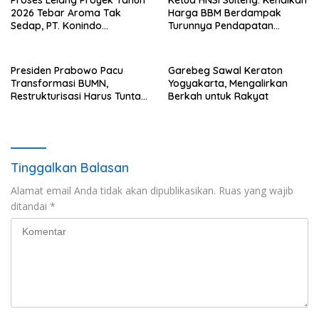
Proses Lelang Proyek Tahun
Ketua HNSI Sulteng: Kenaikan
2026 Tebar Aroma Tak
Harga BBM Berdampak
Sedap, PT. Konindo
Turunnya Pendapatan
Panorama Surati Pokja
Nelayan Secara Signifikan
Flotim
Presiden Prabowo Pacu
Garebeg Sawal Keraton
Transformasi BUMN,
Yogyakarta, Mengalirkan
Restrukturisasi Harus Tuntas
Berkah untuk Rakyat
Tahun Ini
Tinggalkan Balasan
Alamat email Anda tidak akan dipublikasikan.
Ruas yang wajib
ditandai
*