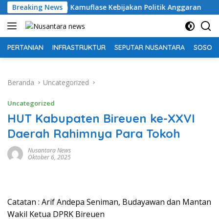
Langsung
kan Kamuflase Kebijakan Politik Anggaran
Breaking News
Pemkab OKU 
ke
konten
PERTANIAN
INFRASTRUKTUR
SEPUTAR NUSANTARA
SOSOK 
Beranda
Uncategorized
Uncategorized
HUT Kabupaten Bireuen ke-XXVI
Daerah Rahimnya Para Tokoh
Nusantara News
Oktober 6, 2025
Catatan : Arif Andepa Seniman, Budayawan dan Mantan
Wakil Ketua DPRK Bireuen