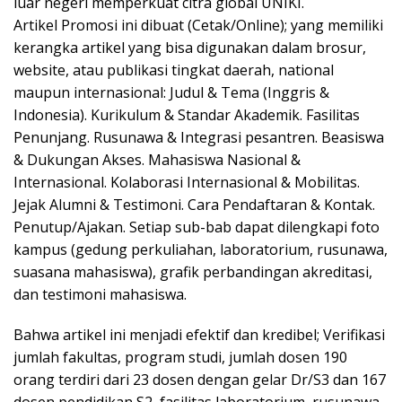
luar negeri memperkuat citra global UNIKI.
Artikel Promosi ini dibuat (Cetak/Online); yang memiliki
kerangka artikel yang bisa digunakan dalam brosur,
website, atau publikasi tingkat daerah, national
maupun internasional: Judul & Tema (Inggris &
Indonesia). Kurikulum & Standar Akademik. Fasilitas
Penunjang. Rusunawa & Integrasi pesantren. Beasiswa
& Dukungan Akses. Mahasiswa Nasional &
Internasional. Kolaborasi Internasional & Mobilitas.
Jejak Alumni & Testimoni. Cara Pendaftaran & Kontak.
Penutup/Ajakan. Setiap sub-bab dapat dilengkapi foto
kampus (gedung perkuliahan, laboratorium, rusunawa,
suasana mahasiswa), grafik perbandingan akreditasi,
dan testimoni mahasiswa.
Bahwa artikel ini menjadi efektif dan kredibel; Verifikasi
jumlah fakultas, program studi, jumlah dosen 190
orang terdiri dari 23 dosen dengan gelar Dr/S3 dan 167