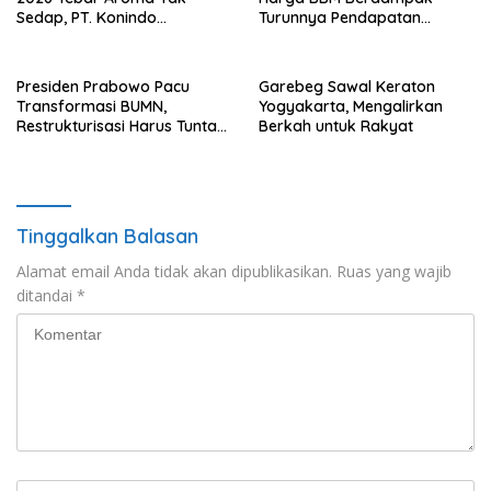
Sedap, PT. Konindo
Turunnya Pendapatan
Panorama Surati Pokja
Nelayan Secara Signifikan
Flotim
Presiden Prabowo Pacu
Garebeg Sawal Keraton
Transformasi BUMN,
Yogyakarta, Mengalirkan
Restrukturisasi Harus Tuntas
Berkah untuk Rakyat
Tahun Ini
Tinggalkan Balasan
Alamat email Anda tidak akan dipublikasikan.
Ruas yang wajib
ditandai
*