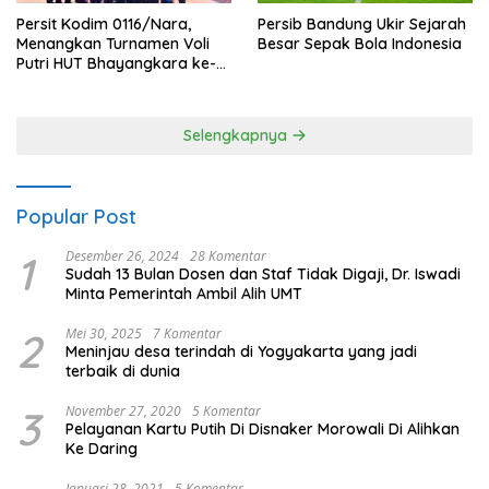
Persit Kodim 0116/Nara,
Persib Bandung Ukir Sejarah
Menangkan Turnamen Voli
Besar Sepak Bola Indonesia
Putri HUT Bhayangkara ke-
80 Polres Nagan Raya
Selengkapnya
Popular Post
1
Desember 26, 2024
28 Komentar
Sudah 13 Bulan Dosen dan Staf Tidak Digaji, Dr. Iswadi
Minta Pemerintah Ambil Alih UMT
2
Mei 30, 2025
7 Komentar
Meninjau desa terindah di Yogyakarta yang jadi
terbaik di dunia
3
November 27, 2020
5 Komentar
Pelayanan Kartu Putih Di Disnaker Morowali Di Alihkan
Ke Daring
Januari 28, 2021
5 Komentar