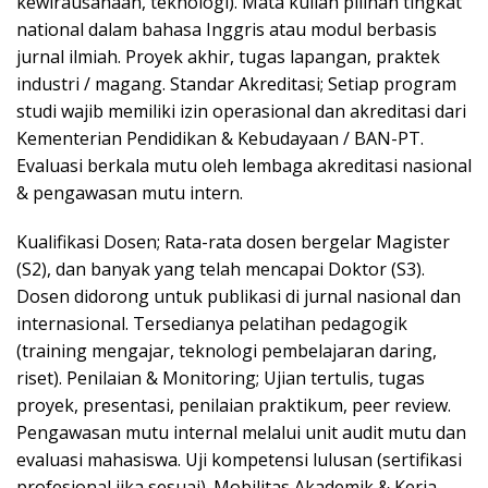
kewirausahaan, teknologi). Mata kuliah pilihan tingkat
national dalam bahasa Inggris atau modul berbasis
jurnal ilmiah. Proyek akhir, tugas lapangan, praktek
industri / magang. Standar Akreditasi; Setiap program
studi wajib memiliki izin operasional dan akreditasi dari
Kementerian Pendidikan & Kebudayaan / BAN-PT.
Evaluasi berkala mutu oleh lembaga akreditasi nasional
& pengawasan mutu intern.
Kualifikasi Dosen; Rata-rata dosen bergelar Magister
(S2), dan banyak yang telah mencapai Doktor (S3).
Dosen didorong untuk publikasi di jurnal nasional dan
internasional. Tersedianya pelatihan pedagogik
(training mengajar, teknologi pembelajaran daring,
riset). Penilaian & Monitoring; Ujian tertulis, tugas
proyek, presentasi, penilaian praktikum, peer review.
Pengawasan mutu internal melalui unit audit mutu dan
evaluasi mahasiswa. Uji kompetensi lulusan (sertifikasi
profesional jika sesuai). Mobilitas Akademik & Kerja