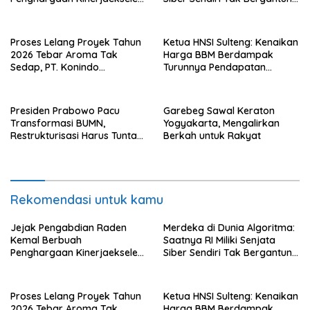
Award II 2026
dengan Asing.
Proses Lelang Proyek Tahun
Ketua HNSI Sulteng: Kenaikan
2026 Tebar Aroma Tak
Harga BBM Berdampak
Sedap, PT. Konindo
Turunnya Pendapatan
Panorama Surati Pokja
Nelayan Secara Signifikan
Flotim
Presiden Prabowo Pacu
Garebeg Sawal Keraton
Transformasi BUMN,
Yogyakarta, Mengalirkan
Restrukturisasi Harus Tuntas
Berkah untuk Rakyat
Tahun Ini
Rekomendasi untuk kamu
Jejak Pengabdian Raden
Merdeka di Dunia Algoritma:
Kemal Berbuah
Saatnya RI Miliki Senjata
Penghargaan Kinerjaekselen
Siber Sendiri Tak Bergantung
Award II 2026
dengan Asing.
Proses Lelang Proyek Tahun
Ketua HNSI Sulteng: Kenaikan
2026 Tebar Aroma Tak
Harga BBM Berdampak