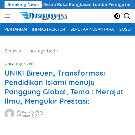
Langsung
tan Resmi Buka Rangkaian Lomba Peringatan HUT RI ke-81 Tah
Breaking News
ke
konten
PERTANIAN
INFRASTRUKTUR
SEPUTAR NUSANTARA
SOSOK 
Beranda
Uncategorized
Uncategorized
UNIKI Bireuen, Transformasi
Pendidikan Islami menuju
Panggung Global, Tema : Merajut
Ilmu, Mengukir Prestasi:
Nusantara News
Oktober 1, 2025