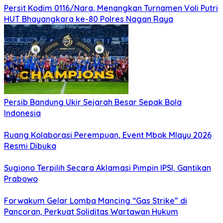
Persit Kodim 0116/Nara, Menangkan Turnamen Voli Putri
HUT Bhayangkara ke-80 Polres Nagan Raya
Persib Bandung Ukir Sejarah Besar Sepak Bola
Indonesia
Ruang Kolaborasi Perempuan, Event Mbok Mlayu 2026
Resmi Dibuka
Sugiono Terpilih Secara Aklamasi Pimpin IPSI, Gantikan
Prabowo
Forwakum Gelar Lomba Mancing “Gas Strike” di
Pancoran, Perkuat Soliditas Wartawan Hukum