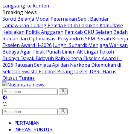
Langsung ke konten
Breaking News
Soroti Belanja Modal Peternakan Sapi, Bachtiar
Lamawuran Tuding Pemda Flotim Lakukan Kamuflase
Kebijakan Politik Anggaran
Pemkab OKU Selatan Bedah
Rumah dan Optimalisasi Posyandu 6 SPM
Peraih Kinerja
Ekselen Award II-2026 Junghi Suhardi: Menjaga Warisan
Budaya Agar Tidak Punah
Limen AK Lingai Tokoh
Budaya Dayak Bidayuh Raih Kinerja Ekselen Award II-
2026
Ratusan Senjata Api dan Narkoba Ditemukan di
Sekolah Swasta Pondok Pinang Jaksel, DPR: Harus
Diusut Tuntas
PERTANIAN
INFRASTRUKTUR