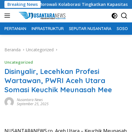
Langsung
endidikan Morowali Kolaborasi Tingkatkan Kapasitas 61 Kepala 
Breaking News
ke
konten
PERTANIAN
INFRASTRUKTUR
SEPUTAR NUSANTARA
SOSOK 
Beranda
Uncategorized
Uncategorized
Disinyalir, Lecehkan Profesi
Wartawan, PWRI Aceh Utara
Somasi Keuchik Meunasah Mee
Nusantara News
September 25, 2025
NUSANTARANEWS.co, Aceh Utara – Keuchik Meunasah