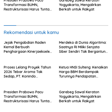
Presiden Prabowo Pacu
Garebeg Sawal Keraton
Transformasi BUMN,
Yogyakarta, Mengalirkan
Restrukturisasi Harus Tuntas
Berkah untuk Rakyat
Tahun Ini
Rekomendasi untuk kamu
Jejak Pengabdian Raden
Merdeka di Dunia Algoritma:
Kemal Berbuah
Saatnya RI Miliki Senjata
Penghargaan Kinerjaekselen
Siber Sendiri Tak Bergantung
Award II 2026
dengan Asing.
Proses Lelang Proyek Tahun
Ketua HNSI Sulteng: Kenaikan
2026 Tebar Aroma Tak
Harga BBM Berdampak
Sedap, PT. Konindo
Turunnya Pendapatan
Panorama Surati Pokja
Nelayan Secara Signifikan
Flotim
Presiden Prabowo Pacu
Garebeg Sawal Keraton
Transformasi BUMN,
Yogyakarta, Mengalirkan
Restrukturisasi Harus Tuntas
Berkah untuk Rakyat
Tahun Ini