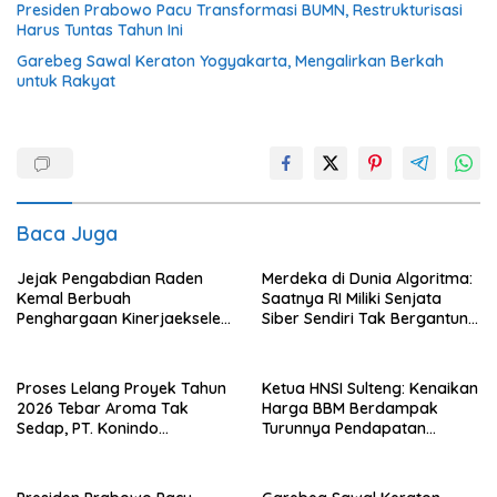
Presiden Prabowo Pacu Transformasi BUMN, Restrukturisasi
Harus Tuntas Tahun Ini
Garebeg Sawal Keraton Yogyakarta, Mengalirkan Berkah
untuk Rakyat
Baca Juga
Jejak Pengabdian Raden
Merdeka di Dunia Algoritma:
Kemal Berbuah
Saatnya RI Miliki Senjata
Penghargaan Kinerjaekselen
Siber Sendiri Tak Bergantung
Award II 2026
dengan Asing.
Proses Lelang Proyek Tahun
Ketua HNSI Sulteng: Kenaikan
2026 Tebar Aroma Tak
Harga BBM Berdampak
Sedap, PT. Konindo
Turunnya Pendapatan
Panorama Surati Pokja
Nelayan Secara Signifikan
Flotim