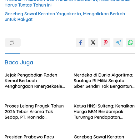
Harus Tuntas Tahun Ini
Garebeg Sawal Keraton Yogyakarta, Mengalirkan Berkah
untuk Rakyat
Baca Juga
Jejak Pengabdian Raden
Merdeka di Dunia Algoritma:
Kemal Berbuah
Saatnya RI Miliki Senjata
Penghargaan Kinerjaekselen
Siber Sendiri Tak Bergantung
Award II 2026
dengan Asing.
Proses Lelang Proyek Tahun
Ketua HNSI Sulteng: Kenaikan
2026 Tebar Aroma Tak
Harga BBM Berdampak
Sedap, PT. Konindo
Turunnya Pendapatan
Panorama Surati Pokja
Nelayan Secara Signifikan
Flotim
Presiden Prabowo Pacu
Garebeg Sawal Keraton