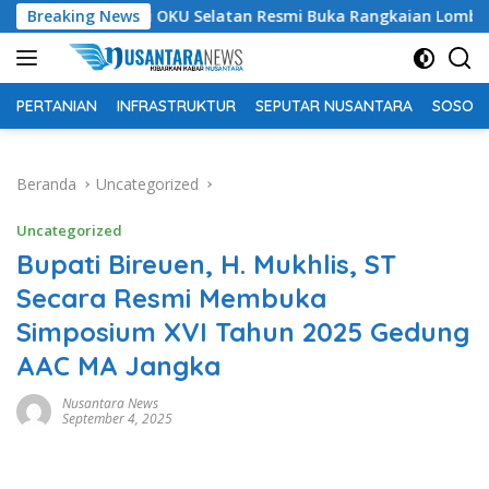
Langsung
Bupati OKU Selatan Resmi Buka Rangkaian Lomba Peringatan HU
Breaking News
ke
konten
PERTANIAN
INFRASTRUKTUR
SEPUTAR NUSANTARA
SOSOK 
Beranda
Uncategorized
Uncategorized
Bupati Bireuen, H. Mukhlis, ST
Secara Resmi Membuka
Simposium XVI Tahun 2025 Gedung
AAC MA Jangka
Nusantara News
September 4, 2025