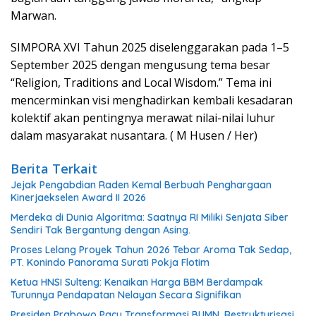
Marwan.
SIMPORA XVI Tahun 2025 diselenggarakan pada 1–5
September 2025 dengan mengusung tema besar
“Religion, Traditions and Local Wisdom.” Tema ini
mencerminkan visi menghadirkan kembali kesadaran
kolektif akan pentingnya merawat nilai-nilai luhur
dalam masyarakat nusantara. ( M Husen / Her)
Berita Terkait
Jejak Pengabdian Raden Kemal Berbuah Penghargaan
Kinerjaekselen Award II 2026
Merdeka di Dunia Algoritma: Saatnya RI Miliki Senjata Siber
Sendiri Tak Bergantung dengan Asing.
Proses Lelang Proyek Tahun 2026 Tebar Aroma Tak Sedap,
PT. Konindo Panorama Surati Pokja Flotim
Ketua HNSI Sulteng: Kenaikan Harga BBM Berdampak
Turunnya Pendapatan Nelayan Secara Signifikan
Presiden Prabowo Pacu Transformasi BUMN, Restrukturisasi