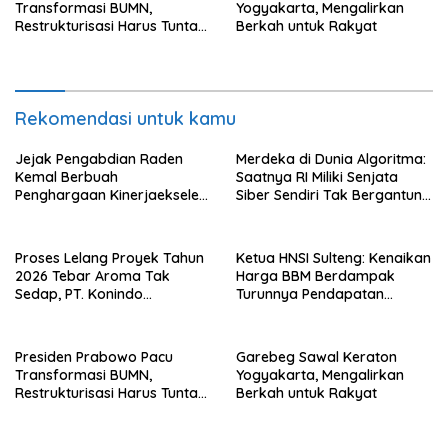
Transformasi BUMN,
Yogyakarta, Mengalirkan
Restrukturisasi Harus Tuntas
Berkah untuk Rakyat
Tahun Ini
Rekomendasi untuk kamu
Jejak Pengabdian Raden
Merdeka di Dunia Algoritma:
Kemal Berbuah
Saatnya RI Miliki Senjata
Penghargaan Kinerjaekselen
Siber Sendiri Tak Bergantung
Award II 2026
dengan Asing.
Proses Lelang Proyek Tahun
Ketua HNSI Sulteng: Kenaikan
2026 Tebar Aroma Tak
Harga BBM Berdampak
Sedap, PT. Konindo
Turunnya Pendapatan
Panorama Surati Pokja
Nelayan Secara Signifikan
Flotim
Presiden Prabowo Pacu
Garebeg Sawal Keraton
Transformasi BUMN,
Yogyakarta, Mengalirkan
Restrukturisasi Harus Tuntas
Berkah untuk Rakyat
Tahun Ini