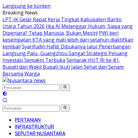
Langsung ke konten
Breaking News
LPT-IK Gelar Rapat Kerja Tingkat Kabupaten Barito
Utara Tahun 2026
Jika AI Melanggar Hukum, Siapa yang
Dipenjara? Tetap Manusia, Bukan Mesin!
PWI beri
kesempatan KTA yang mati lebih dari setahun diaktifkan
kembali
Syarifudin Hafid: Dibukanya Jalur Penerbangan
Langsung Palu- Guangzhou Sangat Strategis Peluang
Investasi Semakin Terbuka
Semarak HUT RI ke-81,
Bupati dan Wakil Bupati Ikuti Jalan Sehat dan Senam
Bersama Warga
PERTANIAN
INFRASTRUKTUR
SEPUTAR NUSANTARA