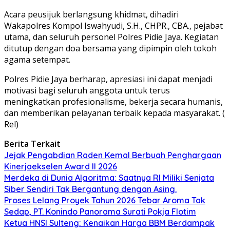
Acara peusijuk berlangsung khidmat, dihadiri
Wakapolres Kompol Iswahyudi, S.H., CHPR., CBA., pejabat
utama, dan seluruh personel Polres Pidie Jaya. Kegiatan
ditutup dengan doa bersama yang dipimpin oleh tokoh
agama setempat.
Polres Pidie Jaya berharap, apresiasi ini dapat menjadi
motivasi bagi seluruh anggota untuk terus
meningkatkan profesionalisme, bekerja secara humanis,
dan memberikan pelayanan terbaik kepada masyarakat. (
Rel)
Berita Terkait
Jejak Pengabdian Raden Kemal Berbuah Penghargaan
Kinerjaekselen Award II 2026
Merdeka di Dunia Algoritma: Saatnya RI Miliki Senjata
Siber Sendiri Tak Bergantung dengan Asing.
Proses Lelang Proyek Tahun 2026 Tebar Aroma Tak
Sedap, PT. Konindo Panorama Surati Pokja Flotim
Ketua HNSI Sulteng: Kenaikan Harga BBM Berdampak