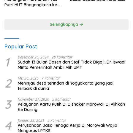
Putri HUT Bhayangkara ke-
80 Polres Nagan Raya
Selengkapnya
Popular Post
1
Desember 26, 2024
28 Komentar
Sudah 13 Bulan Dosen dan Staf Tidak Digaji, Dr. Iswadi
Minta Pemerintah Ambil Alih UMT
2
Mei 30, 2025
7 Komentar
Meninjau desa terindah di Yogyakarta yang jadi
terbaik di dunia
3
November 27, 2020
5 Komentar
Pelayanan Kartu Putih Di Disnaker Morowali Di Alihkan
Ke Daring
4
Januari 28, 2021
5 Komentar
Perusahaan Jasa Tenaga Kerja Di Morowali Wajib
Mengurus LPTKS