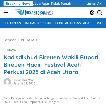
Langsung
arisan Budaya Agar Tidak Punah
Breaking News
Limen AK Lingai Tokoh B
ke
konten
PERTANIAN
INFRASTRUKTUR
SEPUTAR NUSANTARA
SOSOK 
Beranda
BUDAYA
BUDAYA
Kadisdikbud Bireuen Wakili Bupati
Bireuen Hadiri Festival Aceh
Perkusi 2025 di Aceh Utara
Nusantara News
Agustus 23, 2025
Foto :Para peserta dan tamu undangan menghadiri Festival Aceh Perkusi
2025 ( Foto Cuco Amponchik Peusangan)