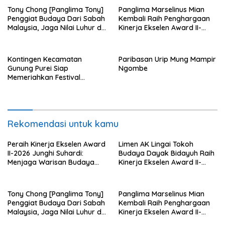
Tony Chong [Panglima Tony]
Panglima Marselinus Mian
Penggiat Budaya Dari Sabah
Kembali Raih Penghargaan
Malaysia, Jaga Nilai Luhur di
Kinerja Ekselen Award II-
Tengah Arus Globalisasi
2026
Kontingen Kecamatan
Paribasan Urip Mung Mampir
Gunung Purei Siap
Ngombe
Memeriahkan Festival
Budaya IMBT Tahun 2026
Rekomendasi untuk kamu
Peraih Kinerja Ekselen Award
Limen AK Lingai Tokoh
II-2026 Junghi Suhardi:
Budaya Dayak Bidayuh Raih
Menjaga Warisan Budaya
Kinerja Ekselen Award II-
Agar Tidak Punah
2026
Tony Chong [Panglima Tony]
Panglima Marselinus Mian
Penggiat Budaya Dari Sabah
Kembali Raih Penghargaan
Malaysia, Jaga Nilai Luhur di
Kinerja Ekselen Award II-
Tengah Arus Globalisasi
2026