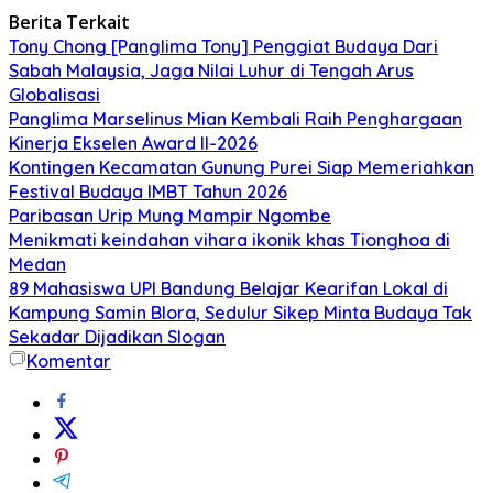
Berita Terkait
Tony Chong [Panglima Tony] Penggiat Budaya Dari
Sabah Malaysia, Jaga Nilai Luhur di Tengah Arus
Globalisasi
Panglima Marselinus Mian Kembali Raih Penghargaan
Kinerja Ekselen Award II-2026
Kontingen Kecamatan Gunung Purei Siap Memeriahkan
Festival Budaya IMBT Tahun 2026
Paribasan Urip Mung Mampir Ngombe
Menikmati keindahan vihara ikonik khas Tionghoa di
Medan
89 Mahasiswa UPI Bandung Belajar Kearifan Lokal di
Kampung Samin Blora, Sedulur Sikep Minta Budaya Tak
Sekadar Dijadikan Slogan
Komentar