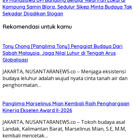
89 Mahasiswa UPI Bandung Belajar Kearifan Lokal di
Kampung Samin Blora, Sedulur Sikep Minta Budaya Tak
Sekadar Dijadikan Slogan
Rekomendasi untuk kamu
Tony Chong [Panglima Tony] Penggiat Budaya Dari
Sabah Malaysia, Jaga Nilai Luhur di Tengah Arus
Globalisasi
JAKARTA, NUSANTARANEWS.co – Menjaga eksistensi
budaya leluhur adalah wujud nyata cinta tanah air dan
penghormatan…
Panglima Marselinus Mian Kembali Raih Penghargaan
Kinerja Ekselen Award II-2026
JAKARTA, NUSANTARANEWS.co – Tokoh budaya asal
Landak, Kalimantan Barat, Marselinus Mian, S.E, M.M,
kembali mencetak…