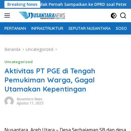
Langsung
ah Tidak Pernah Sampaikan ke DPRD soal Peternakan Sapi Untuk
Breaking News
ke
konten
PERTANIAN
INFRASTRUKTUR
SEPUTAR NUSANTARA
SOSOK 
Beranda
Uncategorized
Uncategorized
Aktivitas PT PGE di Tengah
Pemukiman Warga, Gagal
Utamakan Kepentingan
Nusantara News
Agustus 11, 2025
Nusantara, Aceh Utara – Desa Serbajaman SB dan desa