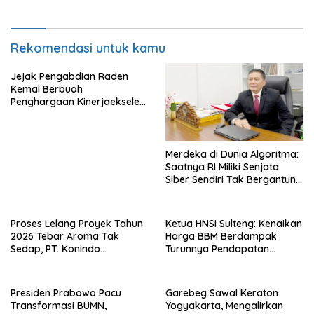
Rekomendasi untuk kamu
Jejak Pengabdian Raden
Kemal Berbuah
Penghargaan Kinerjaekselen
Award II 2026
Merdeka di Dunia Algoritma:
Saatnya RI Miliki Senjata
Siber Sendiri Tak Bergantung
dengan Asing.
Proses Lelang Proyek Tahun
Ketua HNSI Sulteng: Kenaikan
2026 Tebar Aroma Tak
Harga BBM Berdampak
Sedap, PT. Konindo
Turunnya Pendapatan
Panorama Surati Pokja
Nelayan Secara Signifikan
Flotim
Presiden Prabowo Pacu
Garebeg Sawal Keraton
Transformasi BUMN,
Yogyakarta, Mengalirkan