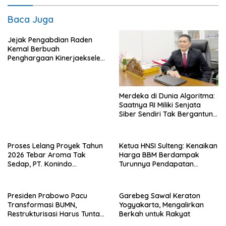
Baca Juga
Jejak Pengabdian Raden
Kemal Berbuah
Penghargaan Kinerjaekselen
Award II 2026
Merdeka di Dunia Algoritma:
Saatnya RI Miliki Senjata
Siber Sendiri Tak Bergantung
dengan Asing.
Proses Lelang Proyek Tahun
Ketua HNSI Sulteng: Kenaikan
2026 Tebar Aroma Tak
Harga BBM Berdampak
Sedap, PT. Konindo
Turunnya Pendapatan
Panorama Surati Pokja
Nelayan Secara Signifikan
Flotim
Presiden Prabowo Pacu
Garebeg Sawal Keraton
Transformasi BUMN,
Yogyakarta, Mengalirkan
Restrukturisasi Harus Tuntas
Berkah untuk Rakyat
Tahun Ini