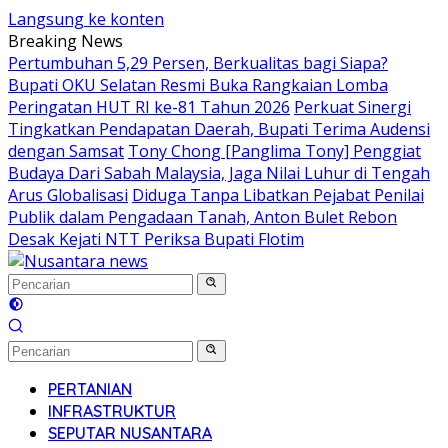
Langsung ke konten
Breaking News
Pertumbuhan 5,29 Persen, Berkualitas bagi Siapa?
Bupati OKU Selatan Resmi Buka Rangkaian Lomba
Peringatan HUT RI ke-81 Tahun 2026
Perkuat Sinergi
Tingkatkan Pendapatan Daerah, Bupati Terima Audensi
dengan Samsat
Tony Chong [Panglima Tony] Penggiat
Budaya Dari Sabah Malaysia, Jaga Nilai Luhur di Tengah
Arus Globalisasi
Diduga Tanpa Libatkan Pejabat Penilai
Publik dalam Pengadaan Tanah, Anton Bulet Rebon
Desak Kejati NTT Periksa Bupati Flotim
PERTANIAN
INFRASTRUKTUR
SEPUTAR NUSANTARA