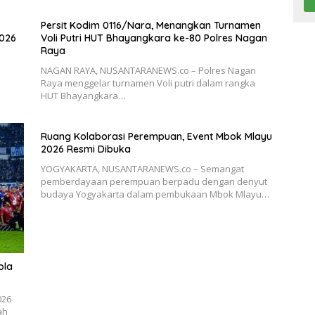
Persit Kodim 0116/Nara, Menangkan Turnamen
2026
Voli Putri HUT Bhayangkara ke-80 Polres Nagan
Raya
NAGAN RAYA, NUSANTARANEWS.co – Polres Nagan
Raya menggelar turnamen Voli putri dalam rangka
HUT Bhayangkara…
Ruang Kolaborasi Perempuan, Event Mbok Mlayu
2026 Resmi Dibuka
YOGYAKARTA, NUSANTARANEWS.co – Semangat
pemberdayaan perempuan berpadu dengan denyut
budaya Yogyakarta dalam pembukaan Mbok Mlayu…
ola
026
ah