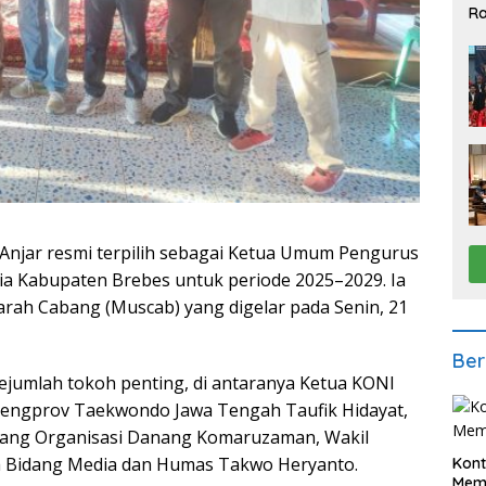
Ra
2
jar resmi terpilih sebagai Ketua Umum Pengurus
a Kabupaten Brebes untuk periode 2025–2029. Ia
arah Cabang (Muscab) yang digelar pada Senin, 21
Ber
sejumlah tokoh penting, di antaranya Ketua KONI
 Pengprov Taekwondo Jawa Tengah Taufik Hidayat,
Bidang Organisasi Danang Komaruzaman, Wakil
tua Bidang Media dan Humas Takwo Heryanto.
Kont
Meme