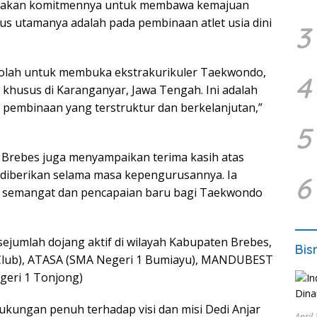
nyatakan komitmennya untuk membawa kemajuan
us utamanya adalah pada pembinaan atlet usia dini
3
olah untuk membuka ekstrakurikuler Taekwondo,
4
t khusus di Karanganyar, Jawa Tengah. Ini adalah
pembinaan yang terstruktur dan berkelanjutan,”
5
Brebes juga menyampaikan terima kasih atas
diberikan selama masa kepengurusannya. Ia
6
 semangat dan pencapaian baru bagi Taekwondo
 sejumlah dojang aktif di wilayah Kabupaten Brebes,
Bis
Club), ATASA (SMA Negeri 1 Bumiayu), MANDUBEST
eri 1 Tonjong)
kungan penuh terhadap visi dan misi Dedi Anjar
April