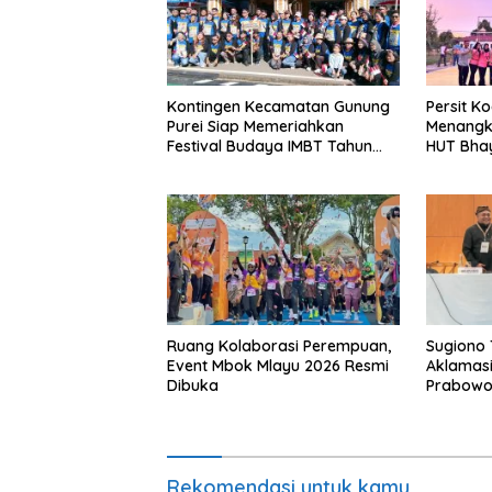
Kontingen Kecamatan Gunung
Persit K
Purei Siap Memeriahkan
Menangka
Festival Budaya IMBT Tahun
HUT Bha
2026
Nagan R
Ruang Kolaborasi Perempuan,
Sugiono 
Event Mbok Mlayu 2026 Resmi
Aklamasi
Dibuka
Prabow
Rekomendasi untuk kamu