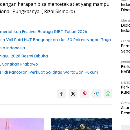
dengan harapan bisa mencetak atlet yang mampu
Indu
Dina
ional. Pungkasnya. ( Rizal Sismoro)
Maret
Dipl
Ind
meriahkan Festival Budaya IMBT Tahun 2026
en Voli Putri HUT Bhayangkara ke-80 Polres Nagan Raya
Febru
Peme
ola Indonesia
Seba
Mlayu 2026 Resmi Dibuka
Nasi
Janua
SI, Gantikan Prabowo
Perl
KADI
” di Pancoran, Perkuat Soliditas Wartawan Hukum
Desem
Perk
KBRI
Indo
Desem
Asur
Resm