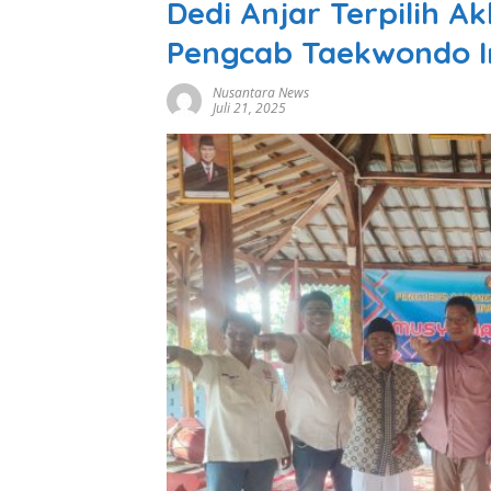
Dedi Anjar Terpilih A
Pengcab Taekwondo I
Nusantara News
Juli 21, 2025