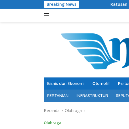
Langsung
Breaking News
Ratusan Senjata Api dan Narkoba Dit
ke
konten
Bisnis dan Ekonomi
Otomotif
Perta
PERTANIAN
INFRASTRUKTUR
SEPUT
Beranda
Olahraga
Olahraga