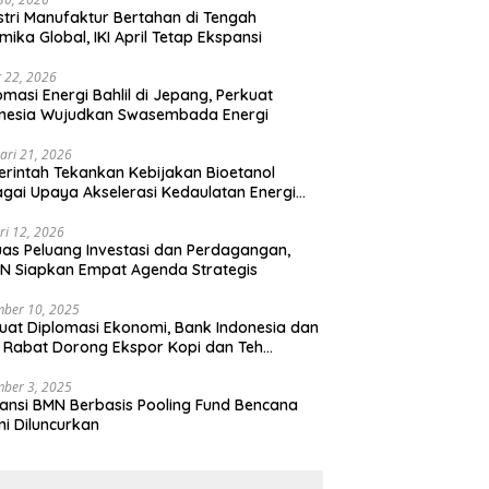
stri Manufaktur Bertahan di Tengah
mika Global, IKI April Tetap Ekspansi
 22, 2026
omasi Energi Bahlil di Jepang, Perkuat
onesia Wujudkan Swasembada Energi
ari 21, 2026
rintah Tekankan Kebijakan Bioetanol
gai Upaya Akselerasi Kedaulatan Energi
onal
ri 12, 2026
uas Peluang Investasi dan Perdagangan,
N Siapkan Empat Agenda Strategis
ber 10, 2025
uat Diplomasi Ekonomi, Bank Indonesia dan
 Rabat Dorong Ekspor Kopi dan Teh
nesia di Maroko
ber 3, 2025
ansi BMN Berbasis Pooling Fund Bencana
i Diluncurkan