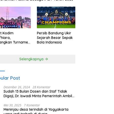
it Kodim
Persib Bandung Ukir
/Nara,
Sejarah Besar Sepak
angkan Turnamen
Bola Indonesia
 Putri HUT
yangkara ke-80
es Nagan Raya
Selengkapnya
ular Post
Desember 26, 2024
28 Komentar
Sudah 13 Bulan Dosen dan Staf Tidak
Digaji, Dr. Iswadi Minta Pemerintah Ambil
Alih UMT
Mei 30, 2025
7 Komentar
Meninjau desa terindah di Yogyakarta