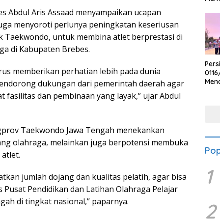
s Abdul Aris Assaad menyampaikan ucapan
a juga menyoroti perlunya peningkatan keseriusan
k Taekwondo, untuk membina atlet berprestasi di
ga di Kabupaten Brebes.
Pers
arus memberikan perhatian lebih pada dunia
0116
Men
mendorong dukungan dari pemerintah daerah agar
Voli
fasilitas dan pembinaan yang layak,” ujar Abdul
Bha
Polr
Pengprov Taekwondo Jawa Tengah menekankan
ng olahraga, melainkan juga berpotensi membuka
Pop
atlet.
1
kan jumlah dojang dan kualitas pelatih, agar bisa
Pusat Pendidikan dan Latihan Olahraga Pelajar
gah di tingkat nasional,” paparnya.
2