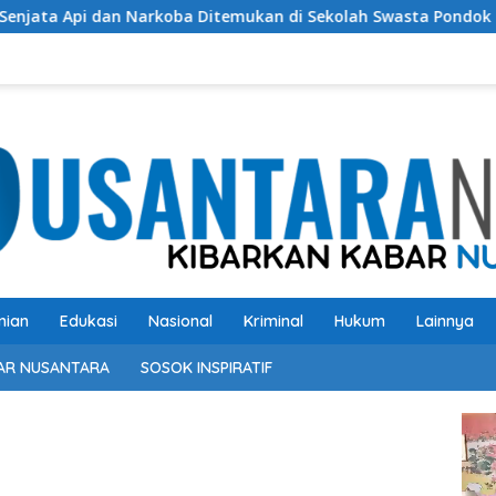
emukan di Sekolah Swasta Pondok Pinang Jaksel, DPR: Harus Di
nian
Edukasi
Nasional
Kriminal
Hukum
Lainnya
AR NUSANTARA
SOSOK INSPIRATIF
Pem
Vide