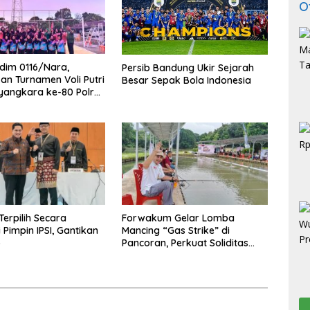
O
odim 0116/Nara,
Persib Bandung Ukir Sejarah
n Turnamen Voli Putri
Besar Sepak Bola Indonesia
yangkara ke-80 Polres
aya
Terpilih Secara
Forwakum Gelar Lomba
 Pimpin IPSI, Gantikan
Mancing “Gas Strike” di
o
Pancoran, Perkuat Soliditas
Wartawan Hukum