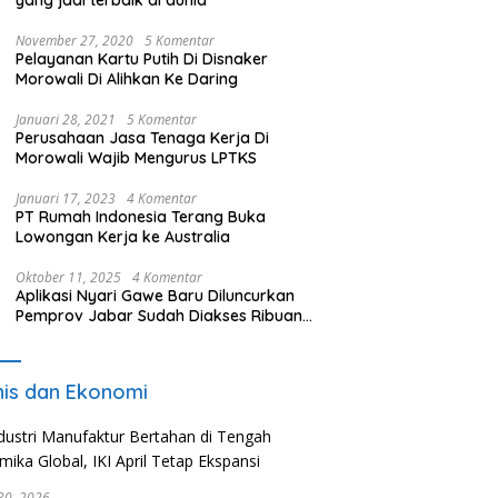
yang jadi terbaik di dunia
November 27, 2020
5 Komentar
Pelayanan Kartu Putih Di Disnaker
Morowali Di Alihkan Ke Daring
Januari 28, 2021
5 Komentar
Perusahaan Jasa Tenaga Kerja Di
Morowali Wajib Mengurus LPTKS
Januari 17, 2023
4 Komentar
PT Rumah Indonesia Terang Buka
Lowongan Kerja ke Australia
Oktober 11, 2025
4 Komentar
Aplikasi Nyari Gawe Baru Diluncurkan
Pemprov Jabar Sudah Diakses Ribuan
Pencari Kerja
nis dan Ekonomi
 30, 2026