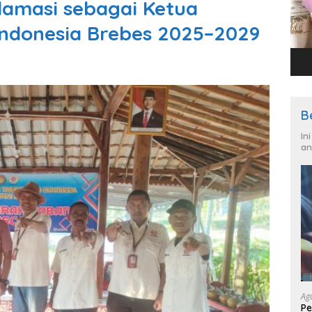
klamasi sebagai Ketua
ndonesia Brebes 2025–2029
B
In
an
Ag
Pe