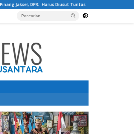
usut Tuntas
Tingkatkan Kualitas Pendidikan , PT IMIP 
utar
o