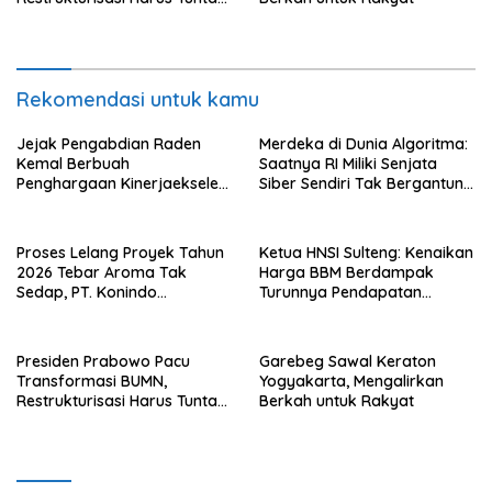
Tahun Ini
Rekomendasi untuk kamu
Jejak Pengabdian Raden
Merdeka di Dunia Algoritma:
Kemal Berbuah
Saatnya RI Miliki Senjata
Penghargaan Kinerjaekselen
Siber Sendiri Tak Bergantung
Award II 2026
dengan Asing.
Proses Lelang Proyek Tahun
Ketua HNSI Sulteng: Kenaikan
2026 Tebar Aroma Tak
Harga BBM Berdampak
Sedap, PT. Konindo
Turunnya Pendapatan
Panorama Surati Pokja
Nelayan Secara Signifikan
Flotim
Presiden Prabowo Pacu
Garebeg Sawal Keraton
Transformasi BUMN,
Yogyakarta, Mengalirkan
Restrukturisasi Harus Tuntas
Berkah untuk Rakyat
Tahun Ini