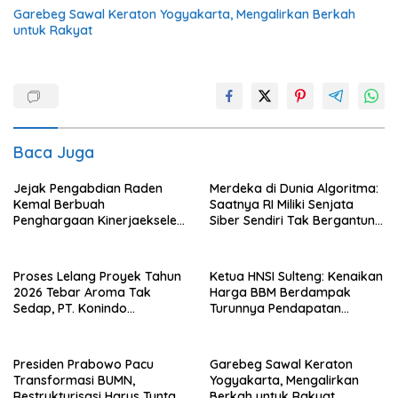
Garebeg Sawal Keraton Yogyakarta, Mengalirkan Berkah
untuk Rakyat
Baca Juga
Jejak Pengabdian Raden
Merdeka di Dunia Algoritma:
Kemal Berbuah
Saatnya RI Miliki Senjata
Penghargaan Kinerjaekselen
Siber Sendiri Tak Bergantung
Award II 2026
dengan Asing.
Proses Lelang Proyek Tahun
Ketua HNSI Sulteng: Kenaikan
2026 Tebar Aroma Tak
Harga BBM Berdampak
Sedap, PT. Konindo
Turunnya Pendapatan
Panorama Surati Pokja
Nelayan Secara Signifikan
Flotim
Presiden Prabowo Pacu
Garebeg Sawal Keraton
Transformasi BUMN,
Yogyakarta, Mengalirkan
Restrukturisasi Harus Tuntas
Berkah untuk Rakyat