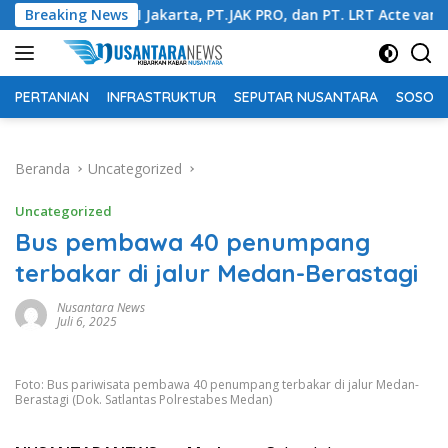
Langsung
 DKI Jakarta, PT.JAK PRO, dan PT. LRT Acte van eigendom Nomor
Breaking News
ke
konten
PERTANIAN
INFRASTRUKTUR
SEPUTAR NUSANTARA
SOSOK 
Beranda
Uncategorized
Uncategorized
Bus pembawa 40 penumpang
terbakar di jalur Medan-Berastagi
Nusantara News
Juli 6, 2025
Foto: Bus pariwisata pembawa 40 penumpang terbakar di jalur Medan-
Berastagi (Dok. Satlantas Polrestabes Medan)