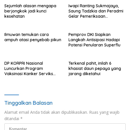
Sejumlah alasan mengapa
Iwapi Ranting Sukmajaya,
berjongkok jadi kunci
Saung Tadzkia dan Peradmi
kesehatan
Gelar Pemeriksaan
Kesehatan Gratis
Ilmuwan temukan cara
Pemprov DKI Siapkan
ampuh atasi penyebab pikun
Langkah Antisipasi Hadapi
Potensi Penularan Superflu
DP KORPRI Nasional
Terkenal pahit, inilah 6
Luncurkan Program
khasiat daun pepaya yang
Vaksinasi Kanker Serviks
jarang diketahui
untuk ASN dan Keluarganya
Tinggalkan Balasan
Alamat email Anda tidak akan dipublikasikan.
Ruas yang wajib
ditandai
*