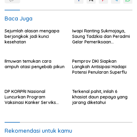
Baca Juga
Sejumlah alasan mengapa
Iwapi Ranting Sukmajaya,
berjongkok jadi kunci
Saung Tadzkia dan Peradmi
kesehatan
Gelar Pemeriksaan
Kesehatan Gratis
Ilmuwan temukan cara
Pemprov DKI Siapkan
ampuh atasi penyebab pikun
Langkah Antisipasi Hadapi
Potensi Penularan Superflu
DP KORPRI Nasional
Terkenal pahit, inilah 6
Luncurkan Program
khasiat daun pepaya yang
Vaksinasi Kanker Serviks
jarang diketahui
untuk ASN dan Keluarganya
Rekomendasi untuk kamu