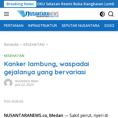
Langsung
pati OKU Selatan Resmi Buka Rangkaian Lomba Peringatan HUT
Breaking News
ke
konten
PERTANIAN
INFRASTRUKTUR
SEPUTAR NUSANTARA
SOSOK 
Beranda
KESEHATAN
KESEHATAN
Kanker lambung, waspadai
gejalanya yang bervariasi
Nusantara News
Juni 22, 2025
Foto ilustrasi
NUSANTARANEWS.co, Medan
— Sakit perut, nyeri di