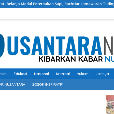
ternakan Sapi, Bachtiar Lamawuran Tuding Pemda Flotim Lakuka
nian
Edukasi
Nasional
Kriminal
Hukum
Lainnya
AR NUSANTARA
SOSOK INSPIRATIF
Pem
Vide