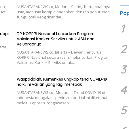
na,
NUSANTARANEWS.co, Medan – Seiring bertambahnya
quat
usia, manusia kerap dihadapkan dengan penurunan
Pop
fungsi otak yang ditandai…
1
adapi
DP KORPRI Nasional Luncurkan Program
Vaksinasi Kanker Serviks untuk ASN dan
2
Keluarganya
rta,
NUSANTARANEWS.co, Jakarta – Dewan Pengurus
KORPRI Nasional secara resmi meluncurkan Program
Vaksinasi Kanker Serviks untuk…
3
Waspadalah, Kemenkes ungkap tend COVID-19
naik, ini varian yang lagi merebak
4
NUSANTARANEWS.co, Medan — Trend COVID-19 di
Indonesia mengalami peningkatan. Hal ini diketahui
melalui Laporan Pengawasan…
5