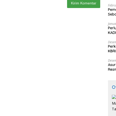
Febru
Peme
Seba
Nasi
Janua
Perl
KADI
Desem
Perk
KBRI
Indo
Desem
Asur
Resm
O