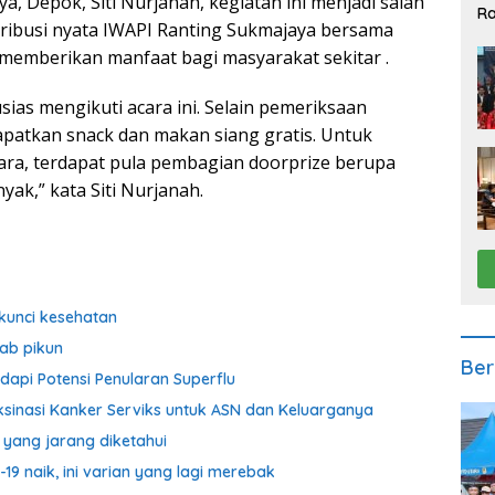
, Depok, Siti Nurjanah, kegiatan ini menjadi salah
Ra
tribusi nyata IWAPI Ranting Sukmajaya bersama
2
 memberikan manfaat bagi masyarakat sekitar .
sias mengikuti acara ini. Selain pemeriksaan
apatkan snack dan makan siang gratis. Untuk
ra, terdapat pula pembagian doorprize berupa
k,” kata Siti Nurjanah.
kunci kesehatan
ab pikun
Ber
dapi Potensi Penularan Superflu
sinasi Kanker Serviks untuk ASN dan Keluarganya
a yang jarang diketahui
 naik, ini varian yang lagi merebak