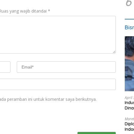
6
Ruas yang wajib ditandai
*
Bis
April
ada peramban ini untuk komentar saya berikutnya.
Indu
Dina
Maret
Dipl
Ind