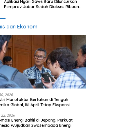
Aplikasi Nyari Gawe Baru Diluncurkan
Pemprov Jabar Sudah Diakses Ribuan
Pencari Kerja
nis dan Ekonomi
 30, 2026
stri Manufaktur Bertahan di Tengah
mika Global, IKI April Tetap Ekspansi
 22, 2026
omasi Energi Bahlil di Jepang, Perkuat
onesia Wujudkan Swasembada Energi