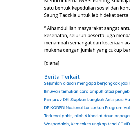
Menurut Ketua IWAPI Ranting Sukmajaya
satu bentuk kepedulian sosial dan kon
Saung Tadzkia untuk lebih dekat serta
“ Alhamdulillah masyarakat sangat antu
kesehatan, seluruh peserta juga mend
menambah semangat dan keceriaan aca
mukena dengan jumlah yang cukup banya
[diana]
Berita Terkait
Sejumlah alasan mengapa berjongkok jadi 
Ilmuwan temukan cara ampuh atasi penyeb
Pemprov DKI Siapkan Langkah Antisipasi Ha
DP KORPRI Nasional Luncurkan Program Vak
Terkenal pahit, inilah 6 khasiat daun pepay
Waspadalah, Kemenkes ungkap tend COVID-19