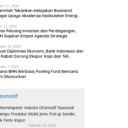
ari 21, 2026
rintah Tekankan Kebijakan Bioetanol
gai Upaya Akselerasi Kedaulatan Energi
onal
ri 12, 2026
uas Peluang Investasi dan Perdagangan,
N Siapkan Empat Agenda Strategis
ber 10, 2025
uat Diplomasi Ekonomi, Bank Indonesia dan
 Rabat Dorong Ekspor Kopi dan Teh
nesia di Maroko
ber 3, 2025
ansi BMN Berbasis Pooling Fund Bencana
i Diluncurkan
tomotif
Februari 25, 2026