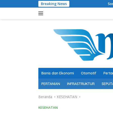
Langsung
Breaking News
Soroti Belanja Modal Pe
ke
konten
Bisnis dan Ekonomi
Otomotif
Perta
PERTANIAN
INFRASTRUKTUR
SEPUT
Beranda
KESEHATAN
KESEHATAN