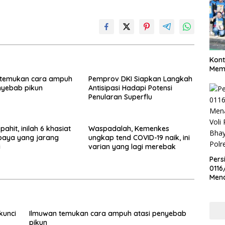
Kont
Meme
 temukan cara ampuh
Pemprov DKI Siapkan Langkah
nyebab pikun
Antisipasi Hadapi Potensi
Penularan Superflu
pahit, inilah 6 khasiat
Waspadalah, Kemenkes
paya yang jarang
ungkap tend COVID-19 naik, ini
i
varian yang lagi merebak
Pers
0116
Men
Voli
Bha
Polr
kunci
Ilmuwan temukan cara ampuh atasi penyebab
pikun