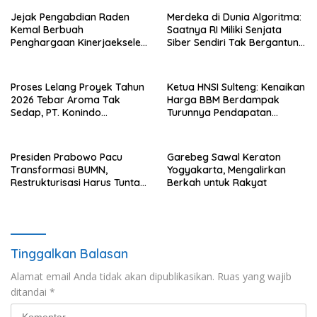
Jejak Pengabdian Raden
Merdeka di Dunia Algoritma:
Kemal Berbuah
Saatnya RI Miliki Senjata
Penghargaan Kinerjaekselen
Siber Sendiri Tak Bergantung
Award II 2026
dengan Asing.
Proses Lelang Proyek Tahun
Ketua HNSI Sulteng: Kenaikan
2026 Tebar Aroma Tak
Harga BBM Berdampak
Sedap, PT. Konindo
Turunnya Pendapatan
Panorama Surati Pokja
Nelayan Secara Signifikan
Flotim
Presiden Prabowo Pacu
Garebeg Sawal Keraton
Transformasi BUMN,
Yogyakarta, Mengalirkan
Restrukturisasi Harus Tuntas
Berkah untuk Rakyat
Tahun Ini
Tinggalkan Balasan
Alamat email Anda tidak akan dipublikasikan.
Ruas yang wajib
ditandai
*