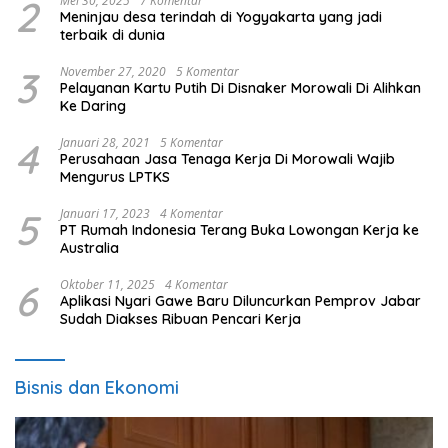
2
Mei 30, 2025
7 Komentar
Meninjau desa terindah di Yogyakarta yang jadi
terbaik di dunia
3
November 27, 2020
5 Komentar
Pelayanan Kartu Putih Di Disnaker Morowali Di Alihkan
Ke Daring
4
Januari 28, 2021
5 Komentar
Perusahaan Jasa Tenaga Kerja Di Morowali Wajib
Mengurus LPTKS
5
Januari 17, 2023
4 Komentar
PT Rumah Indonesia Terang Buka Lowongan Kerja ke
Australia
6
Oktober 11, 2025
4 Komentar
Aplikasi Nyari Gawe Baru Diluncurkan Pemprov Jabar
Sudah Diakses Ribuan Pencari Kerja
Bisnis dan Ekonomi