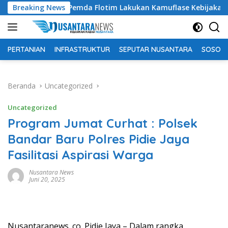
Langsung
ing Pemda Flotim Lakukan Kamuflase Kebijakan Politik Anggar
Breaking News
ke
konten
PERTANIAN
INFRASTRUKTUR
SEPUTAR NUSANTARA
SOSOK 
Beranda
Uncategorized
Uncategorized
Program Jumat Curhat : Polsek
Bandar Baru Polres Pidie Jaya
Fasilitasi Aspirasi Warga
Nusantara News
Juni 20, 2025
Nusantaranews. co. Pidie Jaya – Dalam rangka