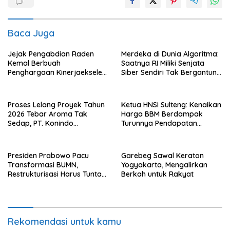
Baca Juga
Jejak Pengabdian Raden
Merdeka di Dunia Algoritma:
Kemal Berbuah
Saatnya RI Miliki Senjata
Penghargaan Kinerjaekselen
Siber Sendiri Tak Bergantung
Award II 2026
dengan Asing.
Proses Lelang Proyek Tahun
Ketua HNSI Sulteng: Kenaikan
2026 Tebar Aroma Tak
Harga BBM Berdampak
Sedap, PT. Konindo
Turunnya Pendapatan
Panorama Surati Pokja
Nelayan Secara Signifikan
Flotim
Presiden Prabowo Pacu
Garebeg Sawal Keraton
Transformasi BUMN,
Yogyakarta, Mengalirkan
Restrukturisasi Harus Tuntas
Berkah untuk Rakyat
Tahun Ini
Rekomendasi untuk kamu