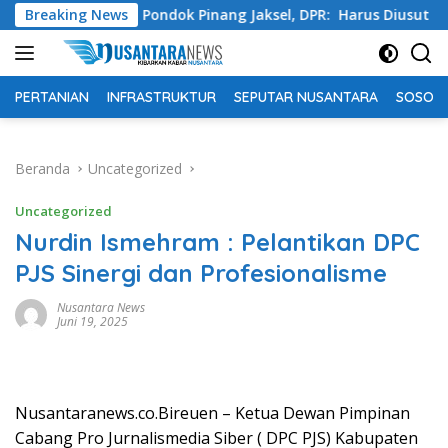
Langsung
Swasta Pondok Pinang Jaksel, DPR: Harus Diusut Tuntas
Breaking News
ke
konten
PERTANIAN
INFRASTRUKTUR
SEPUTAR NUSANTARA
SOSOK 
Beranda
Uncategorized
Uncategorized
Nurdin Ismehram : Pelantikan DPC
PJS Sinergi dan Profesionalisme
Nusantara News
Juni 19, 2025
Nusantaranews.co.Bireuen – Ketua Dewan Pimpinan
Cabang Pro Jurnalismedia Siber ( DPC PJS) Kabupaten