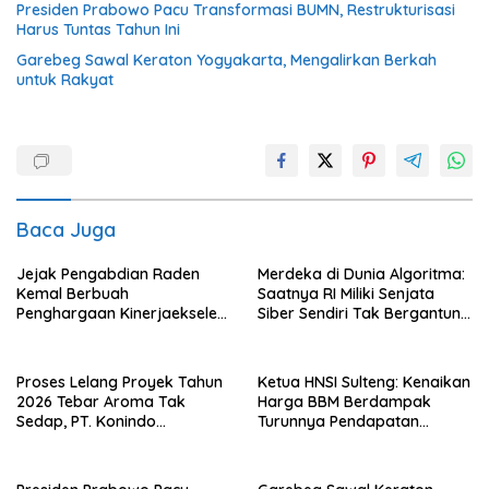
Presiden Prabowo Pacu Transformasi BUMN, Restrukturisasi
Harus Tuntas Tahun Ini
Garebeg Sawal Keraton Yogyakarta, Mengalirkan Berkah
untuk Rakyat
Baca Juga
Jejak Pengabdian Raden
Merdeka di Dunia Algoritma:
Kemal Berbuah
Saatnya RI Miliki Senjata
Penghargaan Kinerjaekselen
Siber Sendiri Tak Bergantung
Award II 2026
dengan Asing.
Proses Lelang Proyek Tahun
Ketua HNSI Sulteng: Kenaikan
2026 Tebar Aroma Tak
Harga BBM Berdampak
Sedap, PT. Konindo
Turunnya Pendapatan
Panorama Surati Pokja
Nelayan Secara Signifikan
Flotim