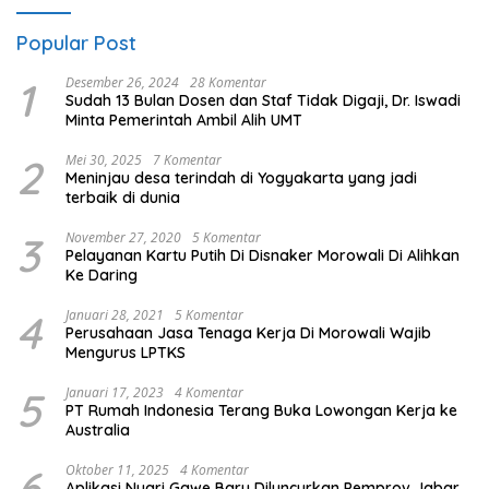
Popular Post
1
Desember 26, 2024
28 Komentar
Sudah 13 Bulan Dosen dan Staf Tidak Digaji, Dr. Iswadi
Minta Pemerintah Ambil Alih UMT
2
Mei 30, 2025
7 Komentar
Meninjau desa terindah di Yogyakarta yang jadi
terbaik di dunia
3
November 27, 2020
5 Komentar
Pelayanan Kartu Putih Di Disnaker Morowali Di Alihkan
Ke Daring
4
Januari 28, 2021
5 Komentar
Perusahaan Jasa Tenaga Kerja Di Morowali Wajib
Mengurus LPTKS
5
Januari 17, 2023
4 Komentar
PT Rumah Indonesia Terang Buka Lowongan Kerja ke
Australia
6
Oktober 11, 2025
4 Komentar
Aplikasi Nyari Gawe Baru Diluncurkan Pemprov Jabar