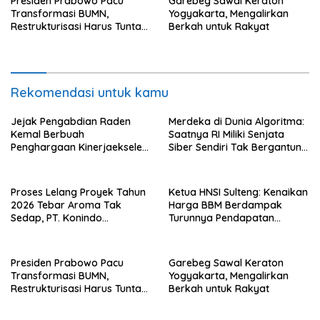
Presiden Prabowo Pacu
Garebeg Sawal Keraton
Transformasi BUMN,
Yogyakarta, Mengalirkan
Restrukturisasi Harus Tuntas
Berkah untuk Rakyat
Tahun Ini
Rekomendasi untuk kamu
Jejak Pengabdian Raden
Merdeka di Dunia Algoritma:
Kemal Berbuah
Saatnya RI Miliki Senjata
Penghargaan Kinerjaekselen
Siber Sendiri Tak Bergantung
Award II 2026
dengan Asing.
Proses Lelang Proyek Tahun
Ketua HNSI Sulteng: Kenaikan
2026 Tebar Aroma Tak
Harga BBM Berdampak
Sedap, PT. Konindo
Turunnya Pendapatan
Panorama Surati Pokja
Nelayan Secara Signifikan
Flotim
Presiden Prabowo Pacu
Garebeg Sawal Keraton
Transformasi BUMN,
Yogyakarta, Mengalirkan
Restrukturisasi Harus Tuntas
Berkah untuk Rakyat
Tahun Ini