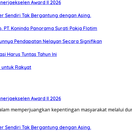
erjaekselen Award II 2026
ber Sendiri Tak Bergantung dengan Asing.
 PT. Konindo Panorama Surati Pokja Flotim
unnya Pendapatan Nelayan Secara Signifikan
si Harus Tuntas Tahun Ini
 untuk Rakyat
erjaekselen Award II 2026
dalam memperjuangkan kepentingan masyarakat melalui duni
ber Sendiri Tak Bergantung dengan Asing.