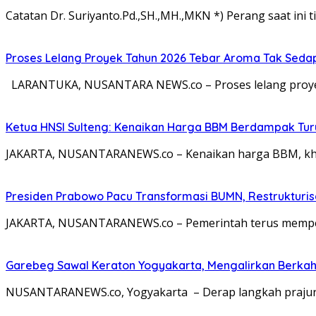
Catatan Dr. Suriyanto.Pd.,SH.,MH.,MKN *) Perang saat ini ti
Proses Lelang Proyek Tahun 2026 Tebar Aroma Tak Sedap,
LARANTUKA, NUSANTARA NEWS.co – Proses lelang proyek
Ketua HNSI Sulteng: Kenaikan Harga BBM Berdampak Tur
JAKARTA, NUSANTARANEWS.co – Kenaikan harga BBM, khus
Presiden Prabowo Pacu Transformasi BUMN, Restrukturisa
JAKARTA, NUSANTARANEWS.co – Pemerintah terus memperc
Garebeg Sawal Keraton Yogyakarta, Mengalirkan Berkah
NUSANTARANEWS.co, Yogyakarta – Derap langkah prajurit