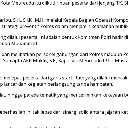
Kota Meureudu itu diikuti ribuan peserta dari jenjang TK
saribu, S.H., S.I.K., M.H., melalui Kepala Bagian Operasi 
strategi preventif Polres dalam menjamin keamanan publik
ng dilalui peserta. Ini adalah bentuk komitmen Polri hadir
l Teuku Muhammad.
an melibatkan personel gabungan dari Polres maupun Pols
at Samapta AKP Muklis, S.E.; Kapolsek Meureudu IPTU Mustaf
us melepas peserta dari garis start. Rute yang dilalui menc
tap lancar dan kegiatan berlangsung tanpa hambatan.
 adat, hingga parade tematik yang mencerminkan kekayaan 
rhasilan ini tak lepas dari sinergi solid antara jajaran k