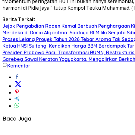
“Momentum peringatan HUT ini bukan hanya seremonial, 
harmoni di Pidie Jaya,” tutup Kompol Teuku Muhammad. (
Berita Terkait
Jejak Pengabdian Raden Kemal Berbuah Penghargaan Kin
Merdeka di Dunia Algoritma: Saatnya RI Miliki Senjata Si
Proses Lelang Proyek Tahun 2026 Tebar Aroma Tak Sedap,
Ketua HNSI Sulteng: Kenaikan Harga BBM Berdampak Tur
Presiden Prabowo Pacu Transformasi BUMN, Restrukturisa
Garebeg Sawal Keraton Yogyakarta, Mengalirkan Berkah
Komentar
Baca Juga