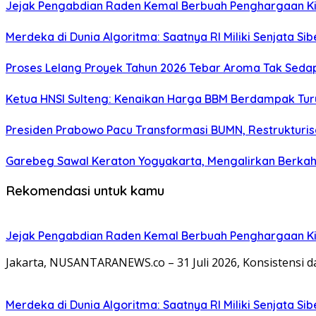
Jejak Pengabdian Raden Kemal Berbuah Penghargaan Kin
Merdeka di Dunia Algoritma: Saatnya RI Miliki Senjata Si
Proses Lelang Proyek Tahun 2026 Tebar Aroma Tak Sedap,
Ketua HNSI Sulteng: Kenaikan Harga BBM Berdampak Tur
Presiden Prabowo Pacu Transformasi BUMN, Restrukturisa
Garebeg Sawal Keraton Yogyakarta, Mengalirkan Berkah
Rekomendasi untuk kamu
Jejak Pengabdian Raden Kemal Berbuah Penghargaan Kin
Jakarta, NUSANTARANEWS.co – 31 Juli 2026, Konsistensi 
Merdeka di Dunia Algoritma: Saatnya RI Miliki Senjata Si