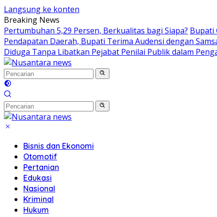
Langsung ke konten
Breaking News
Pertumbuhan 5,29 Persen, Berkualitas bagi Siapa?
Bupati
Pendapatan Daerah, Bupati Terima Audensi dengan Sams
Diduga Tanpa Libatkan Pejabat Penilai Publik dalam Peng
Bisnis dan Ekonomi
Otomotif
Pertanian
Edukasi
Nasional
Kriminal
Hukum