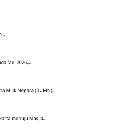
n…
ada Mei 2026,…
aha Milik Negara (BUMN)…
karta menuju Masjid…