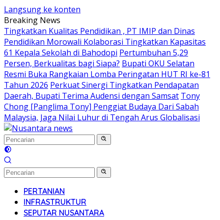
Langsung ke konten
Breaking News
Tingkatkan Kualitas Pendidikan , PT IMIP dan Dinas
Pendidikan Morowali Kolaborasi Tingkatkan Kapasitas
61 Kepala Sekolah di Bahodopi
Pertumbuhan 5,29
Persen, Berkualitas bagi Siapa?
Bupati OKU Selatan
Resmi Buka Rangkaian Lomba Peringatan HUT RI ke-81
Tahun 2026
Perkuat Sinergi Tingkatkan Pendapatan
Daerah, Bupati Terima Audensi dengan Samsat
Tony
Chong [Panglima Tony] Penggiat Budaya Dari Sabah
Malaysia, Jaga Nilai Luhur di Tengah Arus Globalisasi
PERTANIAN
INFRASTRUKTUR
SEPUTAR NUSANTARA