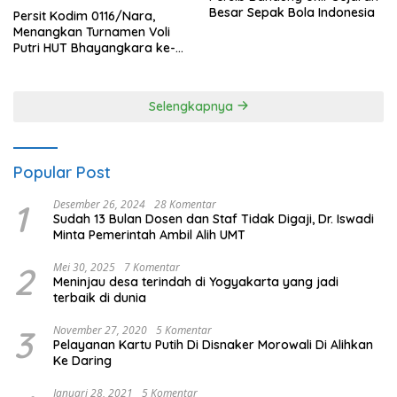
Besar Sepak Bola Indonesia
Persit Kodim 0116/Nara,
Menangkan Turnamen Voli
Putri HUT Bhayangkara ke-
80 Polres Nagan Raya
Selengkapnya
Popular Post
1
Desember 26, 2024
28 Komentar
Sudah 13 Bulan Dosen dan Staf Tidak Digaji, Dr. Iswadi
Minta Pemerintah Ambil Alih UMT
2
Mei 30, 2025
7 Komentar
Meninjau desa terindah di Yogyakarta yang jadi
terbaik di dunia
3
November 27, 2020
5 Komentar
Pelayanan Kartu Putih Di Disnaker Morowali Di Alihkan
Ke Daring
Januari 28, 2021
5 Komentar