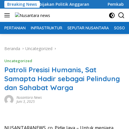
Langsung
flase Kebijakan Politik Anggaran
Breaking News
Pemkab OKU Selatan
ke
konten
PERTANIAN
INFRASTRUKTUR
SEPUTAR NUSANTARA
SOSOK 
Beranda
Uncategorized
Uncategorized
Patroli Presisi Humanis, Sat
Samapta Hadir sebagai Pelindung
dan Sahabat Warga
Nusantara News
Juni 3, 2025
NUSANTARANEWS. co. Pidie Jaya – Untuk menjaga