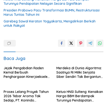
Turunnya Pendapatan Nelayan Secara Signifikan
Presiden Prabowo Pacu Transformasi BUMN, Restrukturisasi
Harus Tuntas Tahun Ini
Garebeg Sawal Keraton Yogyakarta, Mengalirkan Berkah
untuk Rakyat
Baca Juga
Jejak Pengabdian Raden
Merdeka di Dunia Algoritma:
Kemal Berbuah
Saatnya RI Miliki Senjata
Penghargaan Kinerjaekselen
Siber Sendiri Tak Bergantung
Award II 2026
dengan Asing.
Proses Lelang Proyek Tahun
Ketua HNSI Sulteng: Kenaikan
2026 Tebar Aroma Tak
Harga BBM Berdampak
Sedap, PT. Konindo
Turunnya Pendapatan
Panorama Surati Pokja
Nelayan Secara Signifikan