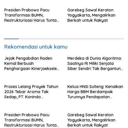
Flotim
Presiden Prabowo Pacu
Garebeg Sawal Keraton
Transformasi BUMN,
Yogyakarta, Mengalirkan
Restrukturisasi Harus Tuntas
Berkah untuk Rakyat
Tahun Ini
Rekomendasi untuk kamu
Jejak Pengabdian Raden
Merdeka di Dunia Algoritma:
Kemal Berbuah
Saatnya RI Miliki Senjata
Penghargaan Kinerjaekselen
Siber Sendiri Tak Bergantung
Award II 2026
dengan Asing.
Proses Lelang Proyek Tahun
Ketua HNSI Sulteng: Kenaikan
2026 Tebar Aroma Tak
Harga BBM Berdampak
Sedap, PT. Konindo
Turunnya Pendapatan
Panorama Surati Pokja
Nelayan Secara Signifikan
Flotim
Presiden Prabowo Pacu
Garebeg Sawal Keraton
Transformasi BUMN,
Yogyakarta, Mengalirkan
Restrukturisasi Harus Tuntas
Berkah untuk Rakyat