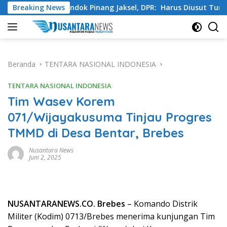
Langsung
sta Pondok Pinang Jaksel, DPR: Harus Diusut Tuntas
Breaking News
T
ke
konten
Beranda
TENTARA NASIONAL INDONESIA
TENTARA NASIONAL INDONESIA
Tim Wasev Korem
071/Wijayakusuma Tinjau Progres
TMMD di Desa Bentar, Brebes
Nusantara News
Juni 2, 2025
NUSANTARANEWS.CO. Brebes
– Komando Distrik
Militer (Kodim) 0713/Brebes menerima kunjungan Tim