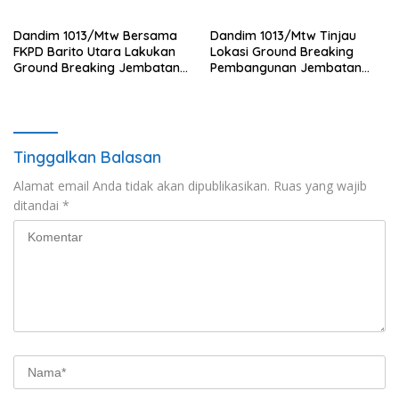
Tahun 2026.
Dandim 1013/Mtw Bersama
Dandim 1013/Mtw Tinjau
FKPD Barito Utara Lakukan
Lokasi Ground Breaking
Ground Breaking Jembatan
Pembangunan Jembatan
Gantung di Desa Liang Buah
Gantung Garuda di Desa
Liang Buah
Tinggalkan Balasan
Alamat email Anda tidak akan dipublikasikan.
Ruas yang wajib
ditandai
*