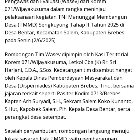
Pengawas dan Evaluasi (Wasev) dari Korem
071/Wijayakusuma dalam rangka meninjau
pelaksanaan kegiatan TNI Manunggal Membangun
Desa (TMMD) Sengkuyung Tahap II Tahun 2025 di
Desa Bentar, Kecamatan Salem, Kabupaten Brebes,
pada Senin (2/6/2025).
Rombongan Tim Wasev dipimpin oleh Kasi Teritorial
Korem 071/Wijayakusuma, Letkol Cba (K) Rr. Sri
Harjani, E.D.A., S.Sos. Kedatangan tim disambut hangat
oleh Kepala Dinas Pemberdayaan Masyarakat dan
Desa (Dispermades) Kabupaten Brebes, Tino, bersama
jajaran terkait seperti Pasiter Kodim 0713/Brebes
Kapten Arh Suryadi, S.H., Sekcam Salem Koko Kunanto,
S.Hut, Kapolsek Salem, Plh. Kepala Desa Bentar, serta
perangkat desa setempat.
Setelah penyambutan, rombongan langsung menuju
lokasi sasaran fisik TMMD, yaitu pembangunan