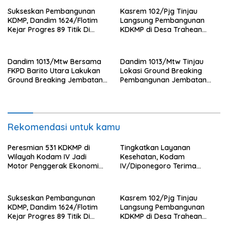
Sukseskan Pembangunan
Kasrem 102/Pjg Tinjau
KDMP, Dandim 1624/Flotim
Langsung Pembangunan
Kejar Progres 89 Titik Di
KDKMP di Desa Trahean
Flotim dan Lembata Siap Di
Wilayah Kodim 1013/Mtw
Tahun 2026.
Dandim 1013/Mtw Bersama
Dandim 1013/Mtw Tinjau
FKPD Barito Utara Lakukan
Lokasi Ground Breaking
Ground Breaking Jembatan
Pembangunan Jembatan
Gantung di Desa Liang Buah
Gantung Garuda di Desa
Liang Buah
Rekomendasi untuk kamu
Peresmian 531 KDKMP di
Tingkatkan Layanan
Wilayah Kodam IV Jadi
Kesehatan, Kodam
Motor Penggerak Ekonomi
IV/Diponegoro Terima
Desa
Bantuan Ambulance VIP dari
BRI Peduli
Sukseskan Pembangunan
Kasrem 102/Pjg Tinjau
KDMP, Dandim 1624/Flotim
Langsung Pembangunan
Kejar Progres 89 Titik Di
KDKMP di Desa Trahean
Flotim dan Lembata Siap Di
Wilayah Kodim 1013/Mtw