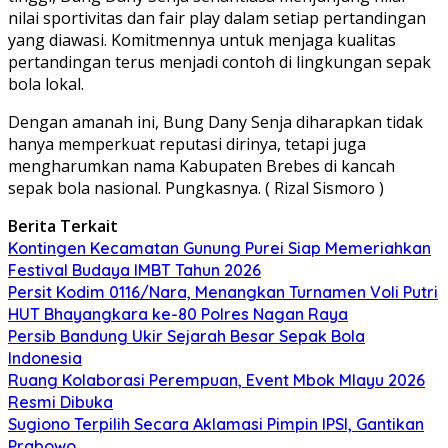
nilai sportivitas dan fair play dalam setiap pertandingan
yang diawasi. Komitmennya untuk menjaga kualitas
pertandingan terus menjadi contoh di lingkungan sepak
bola lokal.
Dengan amanah ini, Bung Dany Senja diharapkan tidak
hanya memperkuat reputasi dirinya, tetapi juga
mengharumkan nama Kabupaten Brebes di kancah
sepak bola nasional. Pungkasnya. ( Rizal Sismoro )
Berita Terkait
Kontingen Kecamatan Gunung Purei Siap Memeriahkan
Festival Budaya IMBT Tahun 2026
Persit Kodim 0116/Nara, Menangkan Turnamen Voli Putri
HUT Bhayangkara ke-80 Polres Nagan Raya
Persib Bandung Ukir Sejarah Besar Sepak Bola
Indonesia
Ruang Kolaborasi Perempuan, Event Mbok Mlayu 2026
Resmi Dibuka
Sugiono Terpilih Secara Aklamasi Pimpin IPSI, Gantikan
Prabowo