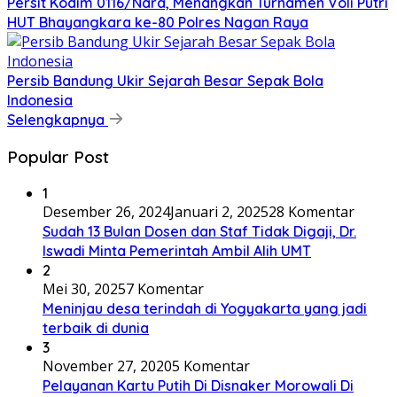
Persit Kodim 0116/Nara, Menangkan Turnamen Voli Putri
HUT Bhayangkara ke-80 Polres Nagan Raya
Persib Bandung Ukir Sejarah Besar Sepak Bola
Indonesia
Selengkapnya
Popular Post
1
Desember 26, 2024
Januari 2, 2025
28 Komentar
Sudah 13 Bulan Dosen dan Staf Tidak Digaji, Dr.
Iswadi Minta Pemerintah Ambil Alih UMT
2
Mei 30, 2025
7 Komentar
Meninjau desa terindah di Yogyakarta yang jadi
terbaik di dunia
3
November 27, 2020
5 Komentar
Pelayanan Kartu Putih Di Disnaker Morowali Di