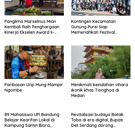
Panglima Marselinus Mian
Kontingen Kecamatan
Kembali Raih Penghargaan
Gunung Purei Siap
Kinerja Ekselen Award II-
Memeriahkan Festival
2026
Budaya IMBT Tahun 2026
Paribasan Urip Mung Mampir
Menikmati keindahan vihara
Ngombe
ikonik khas Tionghoa di
Medan
89 Mahasiswa UPI Bandung
Revitalisasi budaya Batak
Belajar Kearifan Lokal di
Toba di era digital, Bupati
Kampung Samin Blora,
Deli Serdang dorong
Sedulur Sikep Minta Budaya
generasi muda jaga jati diri