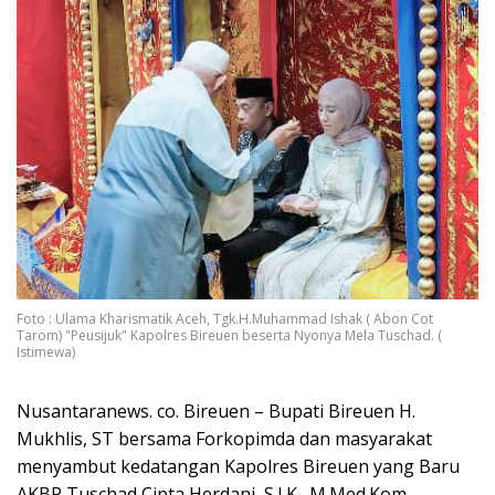
Foto : Ulama Kharismatik Aceh, Tgk.H.Muhammad Ishak ( Abon Cot
Tarom) "Peusijuk" Kapolres Bireuen beserta Nyonya Mela Tuschad. (
Istimewa)
Nusantaranews. co. Bireuen – Bupati Bireuen H.
Mukhlis, ST bersama Forkopimda dan masyarakat
menyambut kedatangan Kapolres Bireuen yang Baru
AKBP Tuschad Cipta Herdani, S.I.K., M.Med.Kom,