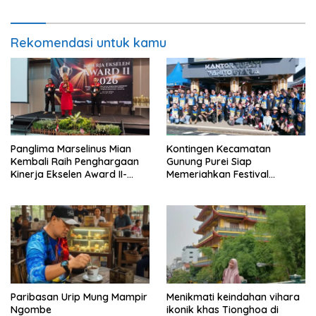
Tak Sekadar Dijadikan
Slogan
Rekomendasi untuk kamu
Panglima Marselinus Mian
Kontingen Kecamatan
Kembali Raih Penghargaan
Gunung Purei Siap
Kinerja Ekselen Award II-
Memeriahkan Festival
2026
Budaya IMBT Tahun 2026
Paribasan Urip Mung Mampir
Menikmati keindahan vihara
Ngombe
ikonik khas Tionghoa di