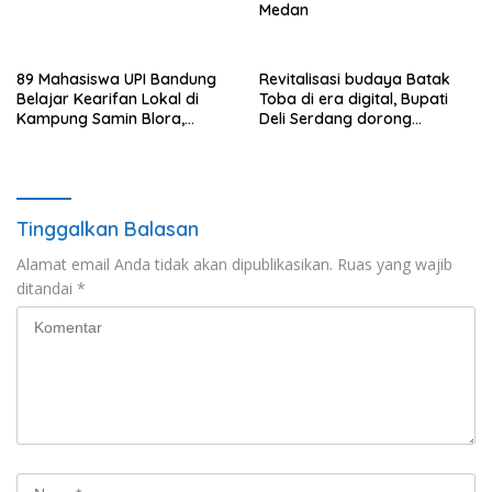
Medan
89 Mahasiswa UPI Bandung
Revitalisasi budaya Batak
Belajar Kearifan Lokal di
Toba di era digital, Bupati
Kampung Samin Blora,
Deli Serdang dorong
Sedulur Sikep Minta Budaya
generasi muda jaga jati diri
Tak Sekadar Dijadikan
Slogan
Tinggalkan Balasan
Alamat email Anda tidak akan dipublikasikan.
Ruas yang wajib
ditandai
*