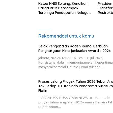
Ketua HNSI Sulteng: Kenaikan
Presiden
Harga BBM Berdampak
Transfo
Turunnya Pendapatan Nelayan
Restrukt
Secara Signifikan
Tahun Ini
Rekomendasi untuk kamu
Jejak Pengabdian Raden Kemal Berbuah
Penghargaan Kinerjaekselen Award II 2026
Jakarta, NUSANTARANEWS.co – 31 Juli 2026,
Konsistensi dalam memperjuangkan kepenting
masyarakat melalui dunia jurnalistik dan…
Proses Lelang Proyek Tahun 2026 Tebar A
Tak Sedap, PT. Konindo Panorama Surati Po
Flotim
LARANTUKA, NUSANTARA NEWS.co – Proses lela
proyek tahun anggaran 2026 dimasa Pemerinta
Bupati Anton…