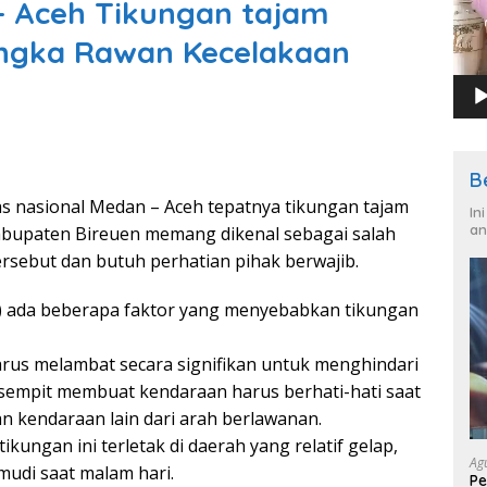
– Aceh Tikungan tajam
ngka Rawan Kecelakaan
B
tas nasional Medan – Aceh tepatnya tikungan tajam
In
an
bupaten Bireuen memang dikenal sebagai salah
tersebut dan butuh perhatian pihak berwajib.
3) ada beberapa faktor yang menyebabkan tikungan
us melambat secara signifikan untuk menghindari
 sempit membuat kendaraan harus berhati-hati saat
n kendaraan lain dari arah berlawanan.
kungan ini terletak di daerah yang relatif gelap,
Ag
mudi saat malam hari.
Pe