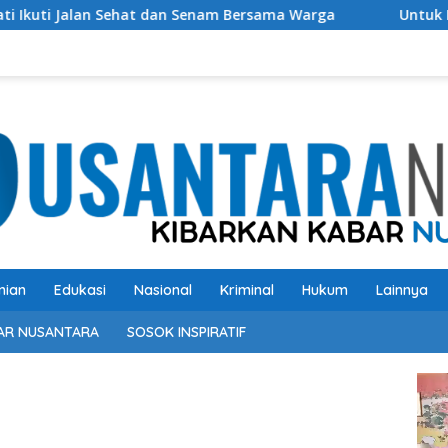
at dan Senam Bersama Warga
Untuk Perbaikan Bangsa ke
nian
Edukasi
Nasional
Kriminal
Hukum
Lainnya
AR NUSANTARA
SOSOK INSPIRATIF
Pem
Vide