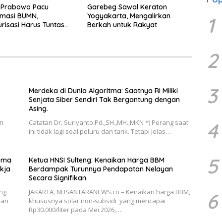
 Prabowo Pacu
Garebeg Sawal Keraton
rmasi BUMN,
Yogyakarta, Mengalirkan
1
urisasi Harus Tuntas
Berkah untuk Rakyat
2
3
Merdeka di Dunia Algoritma: Saatnya RI Miliki
Senjata Siber Sendiri Tak Bergantung dengan
Asing.
an
Catatan Dr. Suriyanto.Pd.,SH.,MH.,MKN *) Perang saat
4
ini tidak lagi soal peluru dan tank. Tetapi jelas…
5
roma
Ketua HNSI Sulteng: Kenaikan Harga BBM
kja
Berdampak Turunnya Pendapatan Nelayan
Secara Signifikan
ng
JAKARTA, NUSANTARANEWS.co – Kenaikan harga BBM,
6
han
khususnya solar non-subsidi yang mencapai
Rp30.000/liter pada Mei 2026,…