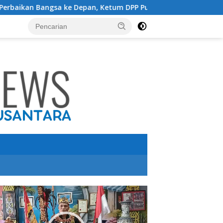
 Depan, Ketum DPP Purbaya Indonesia Usulkan Presiden Prab
utar
o