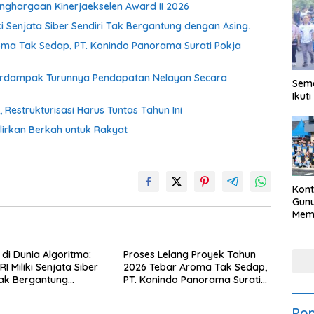
ghargaan Kinerjaekselen Award II 2026
ki Senjata Siber Sendiri Tak Bergantung dengan Asing.
oma Tak Sedap, PT. Konindo Panorama Surati Pokja
Berdampak Turunnya Pendapatan Nelayan Secara
Sema
Ikut
estrukturisasi Harus Tuntas Tahun Ini
irkan Berkah untuk Rakyat
Kon
Gunu
Meme
Bud
202
di Dunia Algoritma:
Proses Lelang Proyek Tahun
I Miliki Senjata Siber
2026 Tebar Aroma Tak Sedap,
Tak Bergantung
PT. Konindo Panorama Surati
sing.
Pokja Flotim
Pop