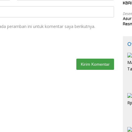
KBRI
Indo
Desem
Asur
Resm
ada peramban ini untuk komentar saya berikutnya.
O