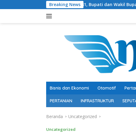
Langsung
marak HUT RI ke-81, Bupati dan Wakil Bupati Ikuti Jalan Seh
Breaking News
ke
konten
Bisnis dan Ekonomi
Otomotif
Perta
PERTANIAN
INFRASTRUKTUR
SEPUT
Beranda
Uncategorized
Uncategorized