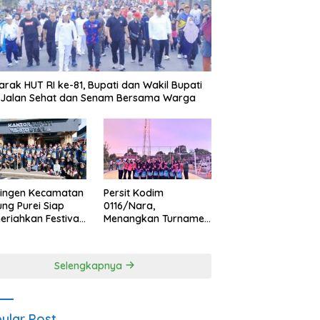
rak HUT RI ke-81, Bupati dan Wakil Bupati
i Jalan Sehat dan Senam Bersama Warga
tingen Kecamatan
Persit Kodim
ng Purei Siap
0116/Nara,
riahkan Festival
Menangkan Turnamen
aya IMBT Tahun
Voli Putri HUT
6
Bhayangkara ke-80
Polres Nagan Raya
Selengkapnya
ular Post