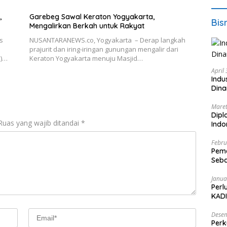
,
Garebeg Sawal Keraton Yogyakarta,
Bis
Mengalirkan Berkah untuk Rakyat
s
NUSANTARANEWS.co, Yogyakarta – Derap langkah
prajurit dan iring-iringan gunungan mengalir dari
N)…
Keraton Yogyakarta menuju Masjid…
April
Indu
Dina
Maret
Dipl
Ruas yang wajib ditandai
*
Ind
Febru
Peme
Seba
Nasi
Janua
Perl
KADI
Desem
Perk