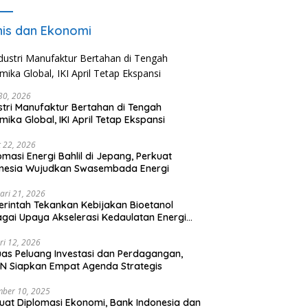
nis dan Ekonomi
 30, 2026
stri Manufaktur Bertahan di Tengah
mika Global, IKI April Tetap Ekspansi
 22, 2026
omasi Energi Bahlil di Jepang, Perkuat
onesia Wujudkan Swasembada Energi
ari 21, 2026
rintah Tekankan Kebijakan Bioetanol
gai Upaya Akselerasi Kedaulatan Energi
onal
ri 12, 2026
uas Peluang Investasi dan Perdagangan,
N Siapkan Empat Agenda Strategis
ber 10, 2025
uat Diplomasi Ekonomi, Bank Indonesia dan