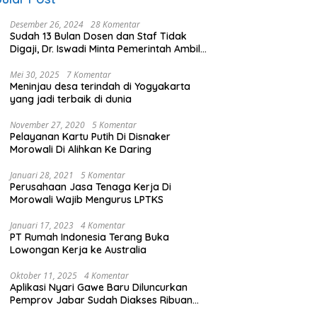
Desember 26, 2024
28 Komentar
Sudah 13 Bulan Dosen dan Staf Tidak
Digaji, Dr. Iswadi Minta Pemerintah Ambil
Alih UMT
Mei 30, 2025
7 Komentar
Meninjau desa terindah di Yogyakarta
yang jadi terbaik di dunia
November 27, 2020
5 Komentar
Pelayanan Kartu Putih Di Disnaker
Morowali Di Alihkan Ke Daring
Januari 28, 2021
5 Komentar
Perusahaan Jasa Tenaga Kerja Di
Morowali Wajib Mengurus LPTKS
Januari 17, 2023
4 Komentar
PT Rumah Indonesia Terang Buka
Lowongan Kerja ke Australia
Oktober 11, 2025
4 Komentar
Aplikasi Nyari Gawe Baru Diluncurkan
Pemprov Jabar Sudah Diakses Ribuan
Pencari Kerja