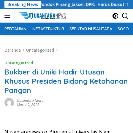
Langsung
Swasta Pondok Pinang Jaksel, DPR: Harus Diusut Tuntas
Breaking News
ke
konten
PERTANIAN
INFRASTRUKTUR
SEPUTAR NUSANTARA
SOSOK 
Beranda
Uncategorized
Uncategorized
Bukber di Uniki Hadir Utusan
Khusus Presiden Bidang Ketahanan
Pangan
Nusantara News
Maret 9, 2025
Nusantaranews. co. Bireuen – Universitas Islam