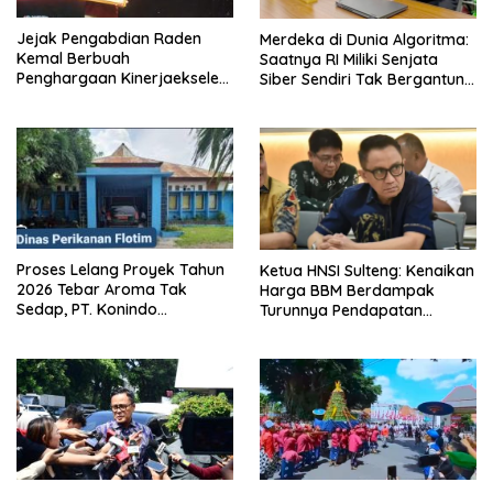
Jejak Pengabdian Raden
Merdeka di Dunia Algoritma:
Kemal Berbuah
Saatnya RI Miliki Senjata
Penghargaan Kinerjaekselen
Siber Sendiri Tak Bergantung
Award II 2026
dengan Asing.
Proses Lelang Proyek Tahun
Ketua HNSI Sulteng: Kenaikan
2026 Tebar Aroma Tak
Harga BBM Berdampak
Sedap, PT. Konindo
Turunnya Pendapatan
Panorama Surati Pokja
Nelayan Secara Signifikan
Flotim