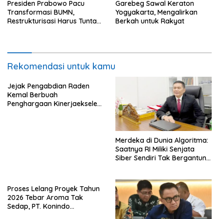
Presiden Prabowo Pacu
Garebeg Sawal Keraton
Transformasi BUMN,
Yogyakarta, Mengalirkan
Restrukturisasi Harus Tuntas
Berkah untuk Rakyat
Tahun Ini
Rekomendasi untuk kamu
Jejak Pengabdian Raden
Kemal Berbuah
Penghargaan Kinerjaekselen
Award II 2026
Merdeka di Dunia Algoritma:
Saatnya RI Miliki Senjata
Siber Sendiri Tak Bergantung
dengan Asing.
Proses Lelang Proyek Tahun
2026 Tebar Aroma Tak
Sedap, PT. Konindo
Panorama Surati Pokja