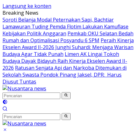
Langsung ke konten
Breaking News
Soroti Belanja Modal Peternakan Sapi, Bachtiar
Lamawuran Tuding Pemda Flotim Lakukan Kamuflase
Kebijakan Politik Anggaran
Pemkab OKU Selatan Bedah
Rumah dan Optimalisasi Posyandu 6 SPM
Peraih Kinerja
Ekselen Award II-2026 Junghi Suhardi: Menjaga Warisan
Budaya Agar Tidak Punah
Limen AK Lingai Tokoh
Budaya Dayak Bidayuh Raih Kinerja Ekselen Award II-
2026
Ratusan Senjata Api dan Narkoba Ditemukan di
Sekolah Swasta Pondok Pinang Jaksel, DPR: Harus
Diusut Tuntas