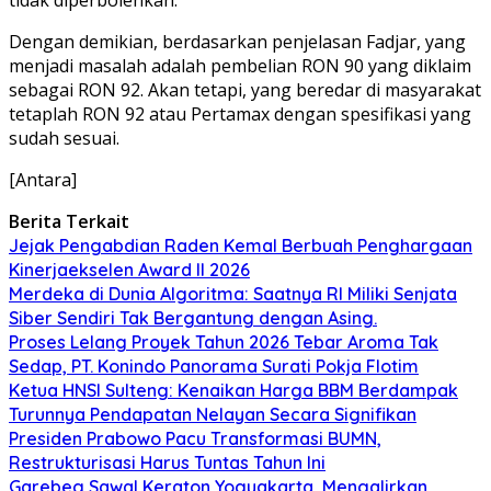
Dengan demikian, berdasarkan penjelasan Fadjar, yang
menjadi masalah adalah pembelian RON 90 yang diklaim
sebagai RON 92. Akan tetapi, yang beredar di masyarakat
tetaplah RON 92 atau Pertamax dengan spesifikasi yang
sudah sesuai.
[Antara]
Berita Terkait
Jejak Pengabdian Raden Kemal Berbuah Penghargaan
Kinerjaekselen Award II 2026
Merdeka di Dunia Algoritma: Saatnya RI Miliki Senjata
Siber Sendiri Tak Bergantung dengan Asing.
Proses Lelang Proyek Tahun 2026 Tebar Aroma Tak
Sedap, PT. Konindo Panorama Surati Pokja Flotim
Ketua HNSI Sulteng: Kenaikan Harga BBM Berdampak
Turunnya Pendapatan Nelayan Secara Signifikan
Presiden Prabowo Pacu Transformasi BUMN,
Restrukturisasi Harus Tuntas Tahun Ini
Garebeg Sawal Keraton Yogyakarta, Mengalirkan