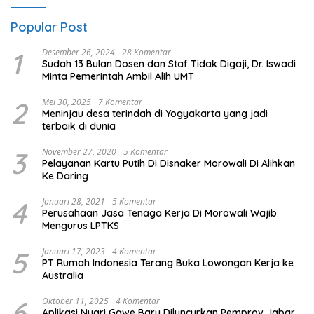
Popular Post
1
Desember 26, 2024
28 Komentar
Sudah 13 Bulan Dosen dan Staf Tidak Digaji, Dr. Iswadi
Minta Pemerintah Ambil Alih UMT
2
Mei 30, 2025
7 Komentar
Meninjau desa terindah di Yogyakarta yang jadi
terbaik di dunia
3
November 27, 2020
5 Komentar
Pelayanan Kartu Putih Di Disnaker Morowali Di Alihkan
Ke Daring
4
Januari 28, 2021
5 Komentar
Perusahaan Jasa Tenaga Kerja Di Morowali Wajib
Mengurus LPTKS
5
Januari 17, 2023
4 Komentar
PT Rumah Indonesia Terang Buka Lowongan Kerja ke
Australia
6
Oktober 11, 2025
4 Komentar
Aplikasi Nyari Gawe Baru Diluncurkan Pemprov Jabar