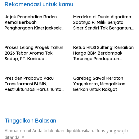
Rekomendasi untuk kamu
Jejak Pengabdian Raden
Merdeka di Dunia Algoritma:
Kemal Berbuah
Saatnya RI Miliki Senjata
Penghargaan Kinerjaekselen
Siber Sendiri Tak Bergantung
Award II 2026
dengan Asing.
Proses Lelang Proyek Tahun
Ketua HNSI Sulteng: Kenaikan
2026 Tebar Aroma Tak
Harga BBM Berdampak
Sedap, PT. Konindo
Turunnya Pendapatan
Panorama Surati Pokja
Nelayan Secara Signifikan
Flotim
Presiden Prabowo Pacu
Garebeg Sawal Keraton
Transformasi BUMN,
Yogyakarta, Mengalirkan
Restrukturisasi Harus Tuntas
Berkah untuk Rakyat
Tahun Ini
Tinggalkan Balasan
Alamat email Anda tidak akan dipublikasikan.
Ruas yang wajib
ditandai
*