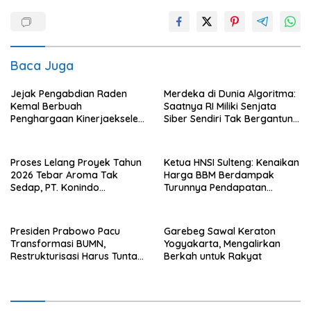
Baca Juga
Jejak Pengabdian Raden
Merdeka di Dunia Algoritma:
Kemal Berbuah
Saatnya RI Miliki Senjata
Penghargaan Kinerjaekselen
Siber Sendiri Tak Bergantung
Award II 2026
dengan Asing.
Proses Lelang Proyek Tahun
Ketua HNSI Sulteng: Kenaikan
2026 Tebar Aroma Tak
Harga BBM Berdampak
Sedap, PT. Konindo
Turunnya Pendapatan
Panorama Surati Pokja
Nelayan Secara Signifikan
Flotim
Presiden Prabowo Pacu
Garebeg Sawal Keraton
Transformasi BUMN,
Yogyakarta, Mengalirkan
Restrukturisasi Harus Tuntas
Berkah untuk Rakyat
Tahun Ini