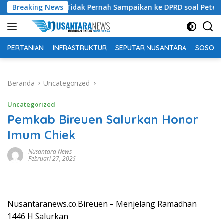
Langsung
tim Bantah Tidak Pernah Sampaikan ke DPRD soal Peternakan Sap
Breaking News
ke
konten
PERTANIAN
INFRASTRUKTUR
SEPUTAR NUSANTARA
SOSOK 
Beranda
Uncategorized
Uncategorized
Pemkab Bireuen Salurkan Honor
Imum Chiek
Nusantara News
Februari 27, 2025
Nusantaranews.co.Bireuen – Menjelang Ramadhan
1446 H Salurkan