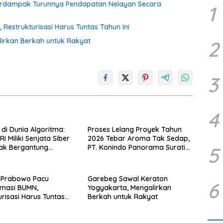
Berdampak Turunnya Pendapatan Nelayan Secara
1
estrukturisasi Harus Tuntas Tahun Ini
irkan Berkah untuk Rakyat
2
3
4
di Dunia Algoritma:
Proses Lelang Proyek Tahun
I Miliki Senjata Siber
2026 Tebar Aroma Tak Sedap,
5
Tak Bergantung
PT. Konindo Panorama Surati
sing.
Pokja Flotim
 Prabowo Pacu
Garebeg Sawal Keraton
6
rmasi BUMN,
Yogyakarta, Mengalirkan
urisasi Harus Tuntas
Berkah untuk Rakyat