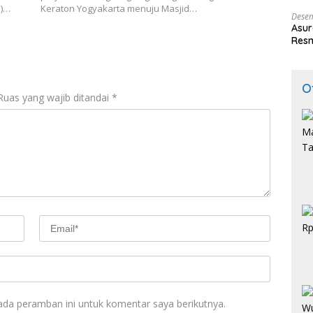
Indo
N)…
Keraton Yogyakarta menuju Masjid…
Desem
Asur
Resm
O
Ruas yang wajib ditandai
*
ada peramban ini untuk komentar saya berikutnya.