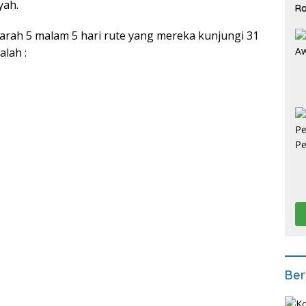
yah.
Ra
2
rah 5 malam 5 hari rute yang mereka kunjungi 31
alah :
Ber