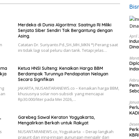
Bis
Merdeka di Dunia Algoritma: Saatnya RI Miliki
Senjata Siber Sendiri Tak Bergantung dengan
Asing.
April
Indu
an
Catatan Dr. Suriyanto.Pd.,SH.,MH.,MKN *) Perang saat
Dina
ini tidak lagi soal peluru dan tank. Tetapi jelas…
Maret
Dipl
roma
Ketua HNSI Sulteng: Kenaikan Harga BBM
Ind
kja
Berdampak Turunnya Pendapatan Nelayan
Secara Signifikan
Febru
Peme
ng
JAKARTA, NUSANTARANEWS.co – Kenaikan harga BBM,
Seba
han
khususnya solar non-subsidi yang mencapai
Nasi
Rp30.000/liter pada Mei 2026,…
Janua
Perl
KADI
,
Garebeg Sawal Keraton Yogyakarta,
Mengalirkan Berkah untuk Rakyat
Desem
Perk
s
NUSANTARANEWS.co, Yogyakarta – Derap langkah
KBRI
prajurit dan iring-iringan gunungan mengalir dari