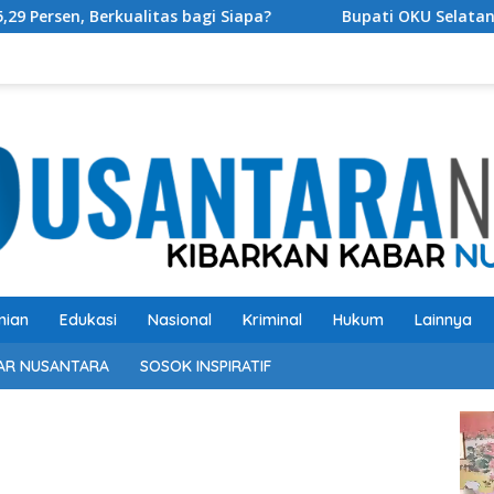
ualitas bagi Siapa?
Bupati OKU Selatan Resmi Buka R
nian
Edukasi
Nasional
Kriminal
Hukum
Lainnya
AR NUSANTARA
SOSOK INSPIRATIF
Pem
Vide