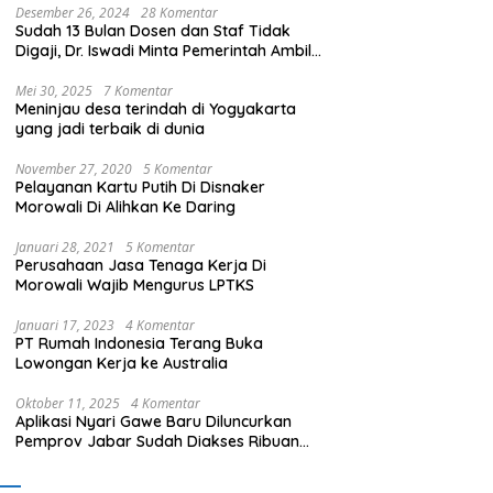
Desember 26, 2024
28 Komentar
Sudah 13 Bulan Dosen dan Staf Tidak
Digaji, Dr. Iswadi Minta Pemerintah Ambil
Alih UMT
Mei 30, 2025
7 Komentar
Meninjau desa terindah di Yogyakarta
yang jadi terbaik di dunia
November 27, 2020
5 Komentar
Pelayanan Kartu Putih Di Disnaker
Morowali Di Alihkan Ke Daring
Januari 28, 2021
5 Komentar
Perusahaan Jasa Tenaga Kerja Di
Morowali Wajib Mengurus LPTKS
Januari 17, 2023
4 Komentar
PT Rumah Indonesia Terang Buka
Lowongan Kerja ke Australia
Oktober 11, 2025
4 Komentar
Aplikasi Nyari Gawe Baru Diluncurkan
Pemprov Jabar Sudah Diakses Ribuan
Pencari Kerja