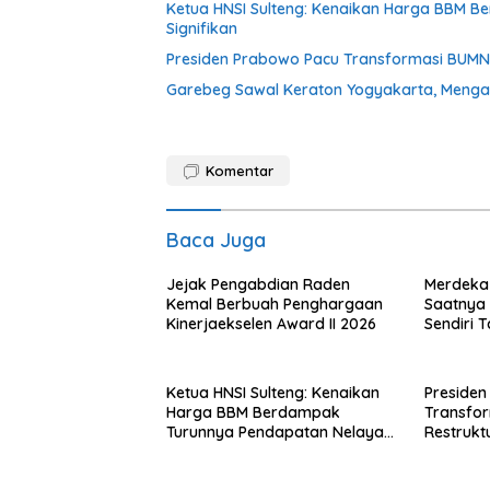
Ketua HNSI Sulteng: Kenaikan Harga BBM 
Signifikan
Presiden Prabowo Pacu Transformasi BUMN, R
Garebeg Sawal Keraton Yogyakarta, Mengal
Komentar
Baca Juga
Jejak Pengabdian Raden
Merdeka 
Kemal Berbuah Penghargaan
Saatnya R
Kinerjaekselen Award II 2026
Sendiri 
dengan A
Ketua HNSI Sulteng: Kenaikan
Presiden
Harga BBM Berdampak
Transfo
Turunnya Pendapatan Nelayan
Restrukt
Secara Signifikan
Tahun Ini