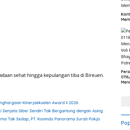
Kont
Meme
Pers
daan sehat hingga kepulangan tiba di Bireuen.
0116
Men
Voli
Bha
Polr
ghargaan Kinerjaekselen Award II 2026
ki Senjata Siber Sendiri Tak Bergantung dengan Asing.
oma Tak Sedap, PT. Konindo Panorama Surati Pokja
Pop