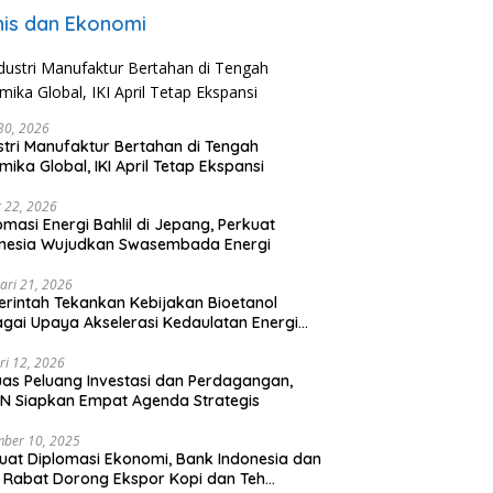
nis dan Ekonomi
 30, 2026
stri Manufaktur Bertahan di Tengah
mika Global, IKI April Tetap Ekspansi
 22, 2026
omasi Energi Bahlil di Jepang, Perkuat
onesia Wujudkan Swasembada Energi
ari 21, 2026
rintah Tekankan Kebijakan Bioetanol
gai Upaya Akselerasi Kedaulatan Energi
onal
ri 12, 2026
uas Peluang Investasi dan Perdagangan,
N Siapkan Empat Agenda Strategis
ber 10, 2025
uat Diplomasi Ekonomi, Bank Indonesia dan
 Rabat Dorong Ekspor Kopi dan Teh