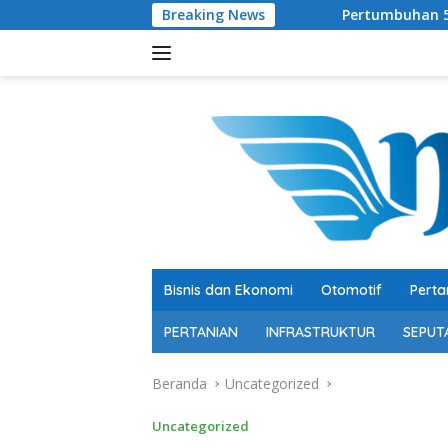
Langsung
Breaking News
Pertumbuhan 5,29 Persen, Berk
ke
konten
Bisnis dan Ekonomi
Otomotif
Perta
PERTANIAN
INFRASTRUKTUR
SEPUT
Beranda
Uncategorized
Uncategorized