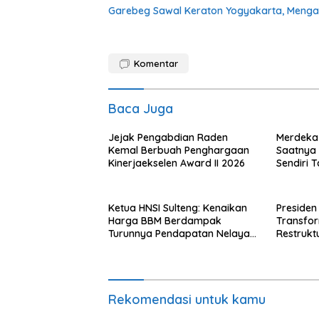
Garebeg Sawal Keraton Yogyakarta, Mengal
Komentar
Baca Juga
Jejak Pengabdian Raden
Merdeka 
Kemal Berbuah Penghargaan
Saatnya R
Kinerjaekselen Award II 2026
Sendiri 
dengan A
Ketua HNSI Sulteng: Kenaikan
Presiden
Harga BBM Berdampak
Transfo
Turunnya Pendapatan Nelayan
Restrukt
Secara Signifikan
Tahun Ini
Rekomendasi untuk kamu