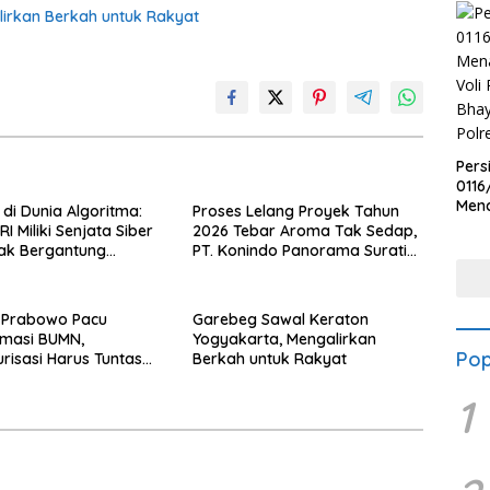
irkan Berkah untuk Rakyat
Pers
0116
Men
di Dunia Algoritma:
Proses Lelang Proyek Tahun
Voli
I Miliki Senjata Siber
2026 Tebar Aroma Tak Sedap,
Bha
Tak Bergantung
PT. Konindo Panorama Surati
Polr
sing.
Pokja Flotim
 Prabowo Pacu
Garebeg Sawal Keraton
rmasi BUMN,
Yogyakarta, Mengalirkan
Pop
urisasi Harus Tuntas
Berkah untuk Rakyat
1