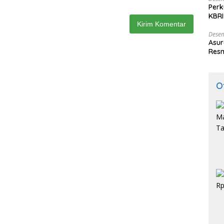
Perk
KBRI
Indo
Desem
Asur
Resm
O