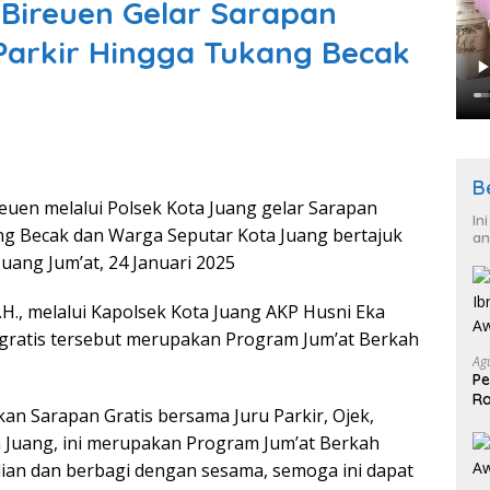
 Bireuen Gelar Sarapan
Parkir Hingga Tukang Becak
B
euen melalui Polsek Kota Juang gelar Sarapan
In
ang Becak dan Warga Seputar Kota Juang bertajuk
an
 Juang Jum’at, 24 Januari 2025
.H., melalui Kapolsek Kota Juang AKP Husni Eka
gratis tersebut merupakan Program Jum’at Berkah
Ag
Pe
Ra
akan Sarapan Gratis bersama Juru Parkir, Ojek,
2
 Juang, ini merupakan Program Jum’at Berkah
lian dan berbagi dengan sesama, semoga ini dapat