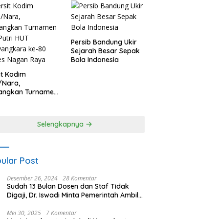
Persib Bandung Ukir
Sejarah Besar Sepak
Bola Indonesia
it Kodim
/Nara,
angkan Turnamen
 Putri HUT
yangkara ke-80
es Nagan Raya
Selengkapnya
ular Post
Desember 26, 2024
28 Komentar
Sudah 13 Bulan Dosen dan Staf Tidak
Digaji, Dr. Iswadi Minta Pemerintah Ambil
Alih UMT
Mei 30, 2025
7 Komentar