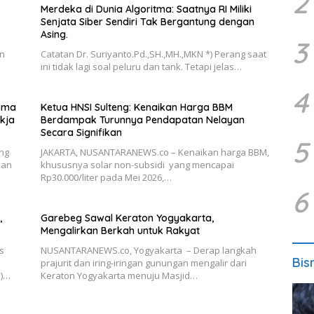
2
Merdeka di Dunia Algoritma: Saatnya RI Miliki
Senjata Siber Sendiri Tak Bergantung dengan
Asing.
3
an
Catatan Dr. Suriyanto.Pd.,SH.,MH.,MKN *) Perang saat
ini tidak lagi soal peluru dan tank. Tetapi jelas…
4
roma
Ketua HNSI Sulteng: Kenaikan Harga BBM
kja
Berdampak Turunnya Pendapatan Nelayan
Secara Signifikan
5
ng
JAKARTA, NUSANTARANEWS.co – Kenaikan harga BBM,
han
khususnya solar non-subsidi yang mencapai
Rp30.000/liter pada Mei 2026,…
6
,
Garebeg Sawal Keraton Yogyakarta,
Mengalirkan Berkah untuk Rakyat
s
NUSANTARANEWS.co, Yogyakarta – Derap langkah
Bis
prajurit dan iring-iringan gunungan mengalir dari
N)…
Keraton Yogyakarta menuju Masjid…