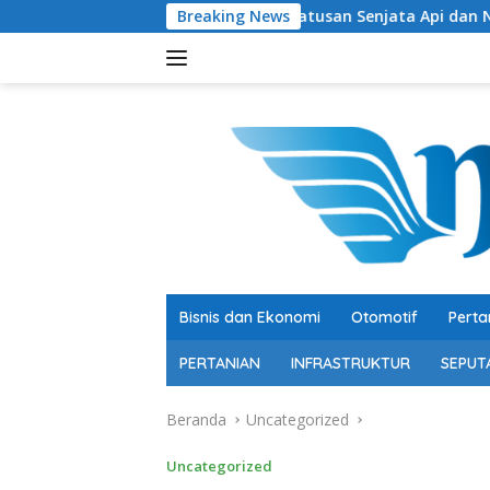
Langsung
Ratusan Senjata Api dan Narkoba Ditemukan di 
Breaking News
ke
konten
Bisnis dan Ekonomi
Otomotif
Perta
PERTANIAN
INFRASTRUKTUR
SEPUT
Beranda
Uncategorized
Uncategorized