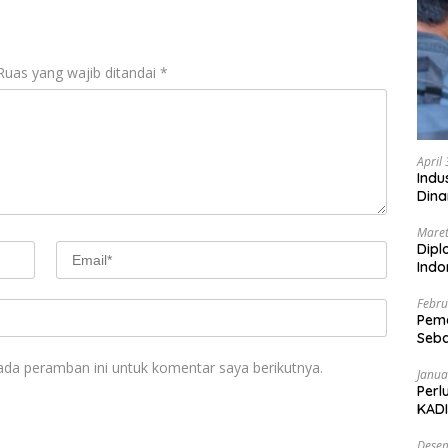
Ruas yang wajib ditandai
*
April
Indu
Dina
Maret
Dipl
Ind
Febru
Peme
Seba
Nasi
ada peramban ini untuk komentar saya berikutnya.
Janua
Perl
KADI
Desem