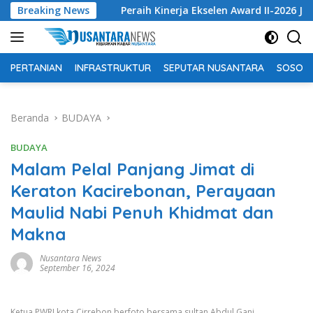
Langsung
M
Breaking News
Peraih Kinerja Ekselen Award II-2026 Junghi Suhardi:
ke
konten
PERTANIAN
INFRASTRUKTUR
SEPUTAR NUSANTARA
SOSOK 
Beranda
BUDAYA
BUDAYA
Malam Pelal Panjang Jimat di
Keraton Kacirebonan, Perayaan
Maulid Nabi Penuh Khidmat dan
Makna
Nusantara News
September 16, 2024
Ketua PWRI kota Cirrebon berfoto bersama sultan Abdul Gani