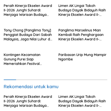
Peraih Kinerja Ekselen Award
Limen AK Lingai Tokoh
II-2026 Junghi Suhardi:
Budaya Dayak Bidayuh Raih
Menjaga Warisan Budaya
Kinerja Ekselen Award II-
Agar Tidak Punah
2026
Tony Chong [Panglima Tony]
Panglima Marselinus Mian
Penggiat Budaya Dari Sabah
Kembali Raih Penghargaan
Malaysia, Jaga Nilai Luhur di
Kinerja Ekselen Award II-
Tengah Arus Globalisasi
2026
Kontingen Kecamatan
Paribasan Urip Mung Mampir
Gunung Purei Siap
Ngombe
Memeriahkan Festival
Budaya IMBT Tahun 2026
Rekomendasi untuk kamu
Peraih Kinerja Ekselen Award
Limen AK Lingai Tokoh
II-2026 Junghi Suhardi:
Budaya Dayak Bidayuh Raih
Menjaga Warisan Budaya
Kinerja Ekselen Award II-
Agar Tidak Punah
2026