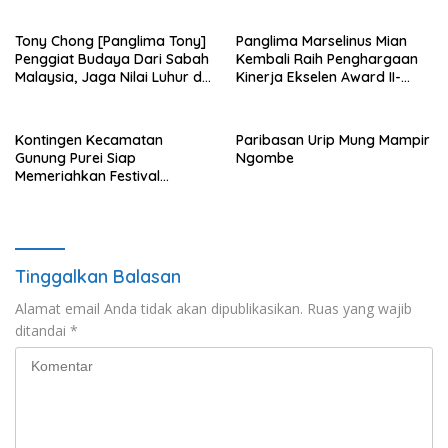
Tony Chong [Panglima Tony]
Panglima Marselinus Mian
Penggiat Budaya Dari Sabah
Kembali Raih Penghargaan
Malaysia, Jaga Nilai Luhur di
Kinerja Ekselen Award II-
Tengah Arus Globalisasi
2026
Kontingen Kecamatan
Paribasan Urip Mung Mampir
Gunung Purei Siap
Ngombe
Memeriahkan Festival
Budaya IMBT Tahun 2026
Tinggalkan Balasan
Alamat email Anda tidak akan dipublikasikan.
Ruas yang wajib
ditandai
*