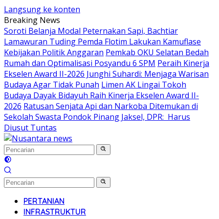
Langsung ke konten
Breaking News
Soroti Belanja Modal Peternakan Sapi, Bachtiar
Lamawuran Tuding Pemda Flotim Lakukan Kamuflase
Kebijakan Politik Anggaran
Pemkab OKU Selatan Bedah
Rumah dan Optimalisasi Posyandu 6 SPM
Peraih Kinerja
Ekselen Award II-2026 Junghi Suhardi: Menjaga Warisan
Budaya Agar Tidak Punah
Limen AK Lingai Tokoh
Budaya Dayak Bidayuh Raih Kinerja Ekselen Award II-
2026
Ratusan Senjata Api dan Narkoba Ditemukan di
Sekolah Swasta Pondok Pinang Jaksel, DPR: Harus
Diusut Tuntas
PERTANIAN
INFRASTRUKTUR