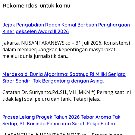
Rekomendasi untuk kamu
Jejak Pengabdian Raden Kemal Berbuah Penghargaan
Kinerjaekselen Award II 2026
Jakarta, NUSANTARANEWS.co – 31 Juli 2026, Konsistensi
dalam memperjuangkan kepentingan masyarakat
melalui dunia jurnalistik dan…
Merdeka di Dunia Algoritma: Saatnya RI Miliki Senjata
Siber Sendiri Tak Bergantung dengan Asing.
Catatan Dr. Suriyanto.Pd.,SH.,MH.,MKN *) Perang saat ini
tidak lagi soal peluru dan tank. Tetapi jelas…
Proses Lelang Proyek Tahun 2026 Tebar Aroma Tak
Sedap, PT. Konindo Panorama Surati Pokja Flotim
LARANTUKA, NUSANTARA NEWS.co – Proses lelang