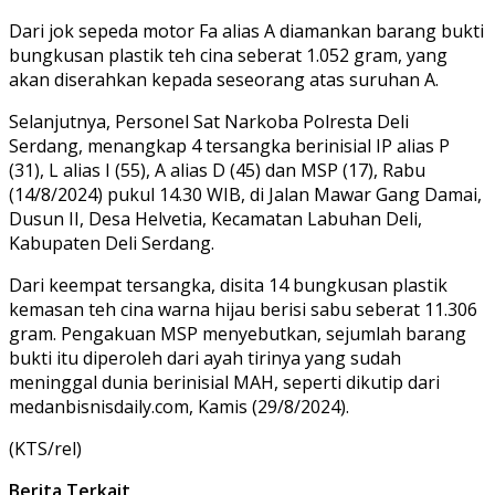
Dari jok sepeda motor Fa alias A diamankan barang bukti
bungkusan plastik teh cina seberat 1.052 gram, yang
akan diserahkan kepada seseorang atas suruhan A.
Selanjutnya, Personel Sat Narkoba Polresta Deli
Serdang, menangkap 4 tersangka berinisial IP alias P
(31), L alias I (55), A alias D (45) dan MSP (17), Rabu
(14/8/2024) pukul 14.30 WIB, di Jalan Mawar Gang Damai,
Dusun II, Desa Helvetia, Kecamatan Labuhan Deli,
Kabupaten Deli Serdang.
Dari keempat tersangka, disita 14 bungkusan plastik
kemasan teh cina warna hijau berisi sabu seberat 11.306
gram. Pengakuan MSP menyebutkan, sejumlah barang
bukti itu diperoleh dari ayah tirinya yang sudah
meninggal dunia berinisial MAH, seperti dikutip dari
medanbisnisdaily.com, Kamis (29/8/2024).
(KTS/rel)
Berita Terkait