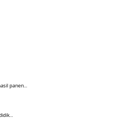
asil panen…
didik…