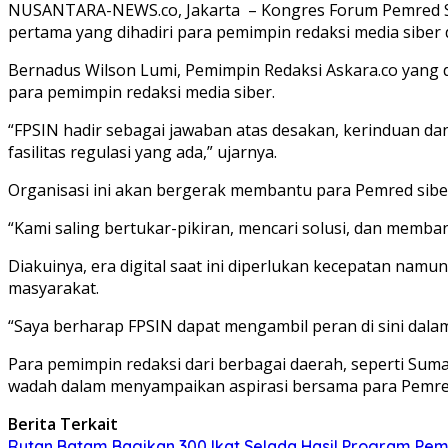
NUSANTARA-NEWS.co, Jakarta – Kongres Forum Pemred Siber
pertama yang dihadiri para pemimpin redaksi media siber
Bernadus Wilson Lumi, Pemimpin Redaksi Askara.co yang d
para pemimpin redaksi media siber.
“FPSIN hadir sebagai jawaban atas desakan, kerinduan da
fasilitas regulasi yang ada,” ujarnya.
Organisasi ini akan bergerak membantu para Pemred si
“Kami saling bertukar-pikiran, mencari solusi, dan memban
Diakuinya, era digital saat ini diperlukan kecepatan nam
masyarakat.
“Saya berharap FPSIN dapat mengambil peran di sini dal
Para pemimpin redaksi dari berbagai daerah, seperti Sum
wadah dalam menyampaikan aspirasi bersama para Pemred
Berita Terkait
Rutan Batam Bagikan 300 Ikat Selada Hasil Program Pe