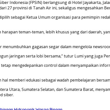
 Indonesia (FPSIN) berlangsung di Hotel Jayakarta, Jalan
 dari 27 provinsi di Tanah Air ini, sekaligus mengesahkan
ipilih sebagai Ketua Umum organisasi para pemimpin redak
n harapan teman-teman, lebih khusus yang dari daerah, ya
ber menumbuhkan gagasan segar dalam mengelola newsroo
gun jaringan serta lobi bersama,” tutur Lumi yang juga Pem
un tetap mengedepankan control dalam menyampaikan informa
am hal memberi edukasi sebagai wadah pembelajaran bersa
atera Utara, Sumatera Selatan, dan Sumatera Barat, menya
 siber.
mbinaan Hidroponik Warga Binaan