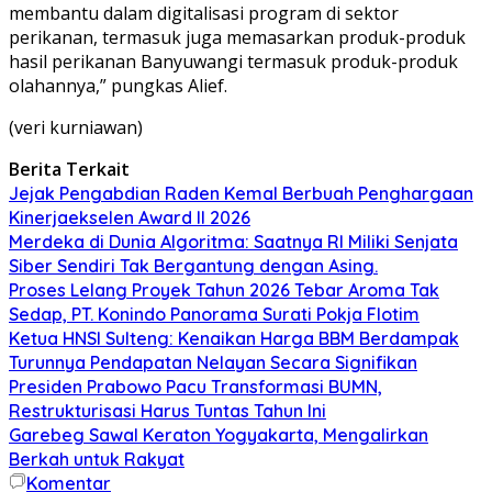
membantu dalam digitalisasi program di sektor
perikanan, termasuk juga memasarkan produk-produk
hasil perikanan Banyuwangi termasuk produk-produk
olahannya,” pungkas Alief.
(veri kurniawan)
Berita Terkait
Jejak Pengabdian Raden Kemal Berbuah Penghargaan
Kinerjaekselen Award II 2026
Merdeka di Dunia Algoritma: Saatnya RI Miliki Senjata
Siber Sendiri Tak Bergantung dengan Asing.
Proses Lelang Proyek Tahun 2026 Tebar Aroma Tak
Sedap, PT. Konindo Panorama Surati Pokja Flotim
Ketua HNSI Sulteng: Kenaikan Harga BBM Berdampak
Turunnya Pendapatan Nelayan Secara Signifikan
Presiden Prabowo Pacu Transformasi BUMN,
Restrukturisasi Harus Tuntas Tahun Ini
Garebeg Sawal Keraton Yogyakarta, Mengalirkan
Berkah untuk Rakyat
Komentar