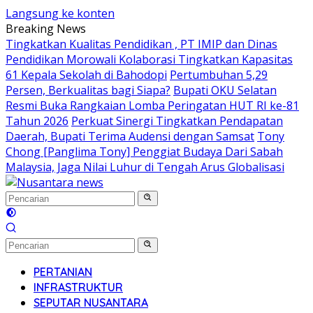
Langsung ke konten
Breaking News
Tingkatkan Kualitas Pendidikan , PT IMIP dan Dinas
Pendidikan Morowali Kolaborasi Tingkatkan Kapasitas
61 Kepala Sekolah di Bahodopi
Pertumbuhan 5,29
Persen, Berkualitas bagi Siapa?
Bupati OKU Selatan
Resmi Buka Rangkaian Lomba Peringatan HUT RI ke-81
Tahun 2026
Perkuat Sinergi Tingkatkan Pendapatan
Daerah, Bupati Terima Audensi dengan Samsat
Tony
Chong [Panglima Tony] Penggiat Budaya Dari Sabah
Malaysia, Jaga Nilai Luhur di Tengah Arus Globalisasi
PERTANIAN
INFRASTRUKTUR
SEPUTAR NUSANTARA