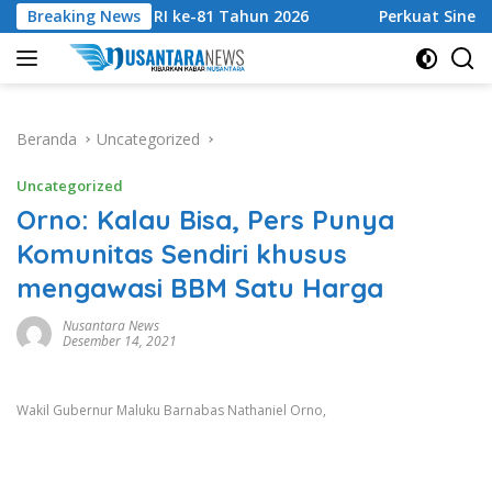
Langsung
 HUT RI ke-81 Tahun 2026
Breaking News
Perkuat Sinergi Tingkatkan
ke
konten
Beranda
Uncategorized
Uncategorized
Orno: Kalau Bisa, Pers Punya
Komunitas Sendiri khusus
mengawasi BBM Satu Harga
Nusantara News
Desember 14, 2021
Wakil Gubernur Maluku Barnabas Nathaniel Orno,