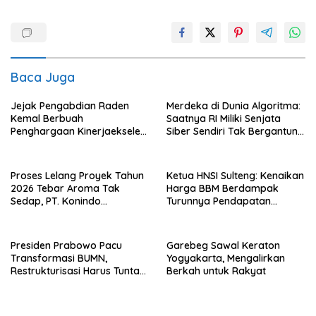
Baca Juga
Jejak Pengabdian Raden
Merdeka di Dunia Algoritma:
Kemal Berbuah
Saatnya RI Miliki Senjata
Penghargaan Kinerjaekselen
Siber Sendiri Tak Bergantung
Award II 2026
dengan Asing.
Proses Lelang Proyek Tahun
Ketua HNSI Sulteng: Kenaikan
2026 Tebar Aroma Tak
Harga BBM Berdampak
Sedap, PT. Konindo
Turunnya Pendapatan
Panorama Surati Pokja
Nelayan Secara Signifikan
Flotim
Presiden Prabowo Pacu
Garebeg Sawal Keraton
Transformasi BUMN,
Yogyakarta, Mengalirkan
Restrukturisasi Harus Tuntas
Berkah untuk Rakyat
Tahun Ini