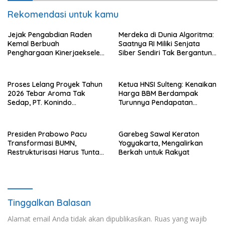
Rekomendasi untuk kamu
Jejak Pengabdian Raden
Merdeka di Dunia Algoritma:
Kemal Berbuah
Saatnya RI Miliki Senjata
Penghargaan Kinerjaekselen
Siber Sendiri Tak Bergantung
Award II 2026
dengan Asing.
Proses Lelang Proyek Tahun
Ketua HNSI Sulteng: Kenaikan
2026 Tebar Aroma Tak
Harga BBM Berdampak
Sedap, PT. Konindo
Turunnya Pendapatan
Panorama Surati Pokja
Nelayan Secara Signifikan
Flotim
Presiden Prabowo Pacu
Garebeg Sawal Keraton
Transformasi BUMN,
Yogyakarta, Mengalirkan
Restrukturisasi Harus Tuntas
Berkah untuk Rakyat
Tahun Ini
Tinggalkan Balasan
Alamat email Anda tidak akan dipublikasikan.
Ruas yang wajib