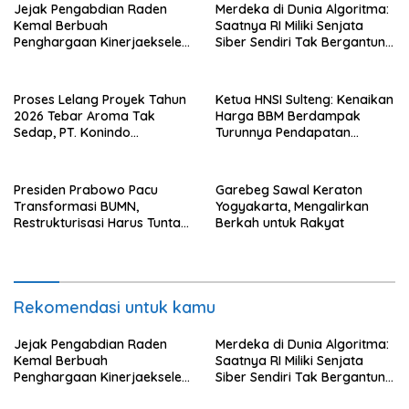
Jejak Pengabdian Raden
Merdeka di Dunia Algoritma:
Kemal Berbuah
Saatnya RI Miliki Senjata
Penghargaan Kinerjaekselen
Siber Sendiri Tak Bergantung
Award II 2026
dengan Asing.
Proses Lelang Proyek Tahun
Ketua HNSI Sulteng: Kenaikan
2026 Tebar Aroma Tak
Harga BBM Berdampak
Sedap, PT. Konindo
Turunnya Pendapatan
Panorama Surati Pokja
Nelayan Secara Signifikan
Flotim
Presiden Prabowo Pacu
Garebeg Sawal Keraton
Transformasi BUMN,
Yogyakarta, Mengalirkan
Restrukturisasi Harus Tuntas
Berkah untuk Rakyat
Tahun Ini
Rekomendasi untuk kamu
Jejak Pengabdian Raden
Merdeka di Dunia Algoritma:
Kemal Berbuah
Saatnya RI Miliki Senjata
Penghargaan Kinerjaekselen
Siber Sendiri Tak Bergantung
Award II 2026
dengan Asing.