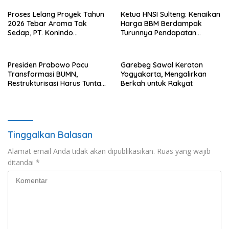
Proses Lelang Proyek Tahun
Ketua HNSI Sulteng: Kenaikan
2026 Tebar Aroma Tak
Harga BBM Berdampak
Sedap, PT. Konindo
Turunnya Pendapatan
Panorama Surati Pokja
Nelayan Secara Signifikan
Flotim
Presiden Prabowo Pacu
Garebeg Sawal Keraton
Transformasi BUMN,
Yogyakarta, Mengalirkan
Restrukturisasi Harus Tuntas
Berkah untuk Rakyat
Tahun Ini
Tinggalkan Balasan
Alamat email Anda tidak akan dipublikasikan.
Ruas yang wajib
ditandai
*