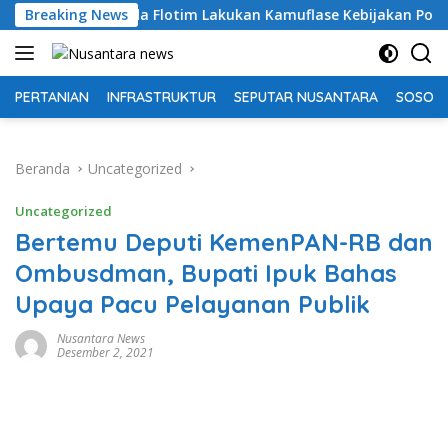
Langsung
emda Flotim Lakukan Kamuflase Kebijakan Politik Anggaran
Breaking News
ke
konten
PERTANIAN
INFRASTRUKTUR
SEPUTAR NUSANTARA
SOSOK 
Beranda
Uncategorized
Uncategorized
Bertemu Deputi KemenPAN-RB dan
Ombusdman, Bupati Ipuk Bahas
Upaya Pacu Pelayanan Publik
Nusantara News
Desember 2, 2021