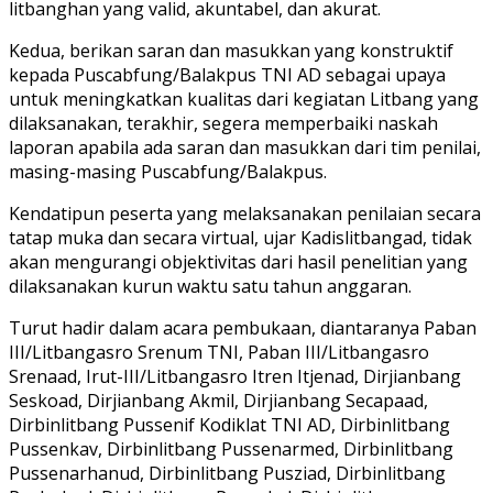
litbanghan yang valid, akuntabel, dan akurat.
Kedua, berikan saran dan masukkan yang konstruktif
kepada Puscabfung/Balakpus TNI AD sebagai upaya
untuk meningkatkan kualitas dari kegiatan Litbang yang
dilaksanakan, terakhir, segera memperbaiki naskah
laporan apabila ada saran dan masukkan dari tim penilai,
masing-masing Puscabfung/Balakpus.
Kendatipun peserta yang melaksanakan penilaian secara
tatap muka dan secara virtual, ujar Kadislitbangad, tidak
akan mengurangi objektivitas dari hasil penelitian yang
dilaksanakan kurun waktu satu tahun anggaran.
Turut hadir dalam acara pembukaan, diantaranya Paban
III/Litbangasro Srenum TNI, Paban III/Litbangasro
Srenaad, Irut-III/Litbangasro Itren Itjenad, Dirjianbang
Seskoad, Dirjianbang Akmil, Dirjianbang Secapaad,
Dirbinlitbang Pussenif Kodiklat TNI AD, Dirbinlitbang
Pussenkav, Dirbinlitbang Pussenarmed, Dirbinlitbang
Pussenarhanud, Dirbinlitbang Pusziad, Dirbinlitbang