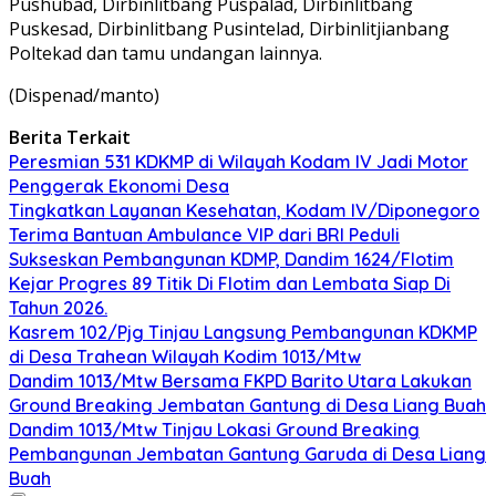
Pushubad, Dirbinlitbang Puspalad, Dirbinlitbang
Puskesad, Dirbinlitbang Pusintelad, Dirbinlitjianbang
Poltekad dan tamu undangan lainnya.
(Dispenad/manto)
Berita Terkait
Peresmian 531 KDKMP di Wilayah Kodam IV Jadi Motor
Penggerak Ekonomi Desa
Tingkatkan Layanan Kesehatan, Kodam IV/Diponegoro
Terima Bantuan Ambulance VIP dari BRI Peduli
Sukseskan Pembangunan KDMP, Dandim 1624/Flotim
Kejar Progres 89 Titik Di Flotim dan Lembata Siap Di
Tahun 2026.
Kasrem 102/Pjg Tinjau Langsung Pembangunan KDKMP
di Desa Trahean Wilayah Kodim 1013/Mtw
Dandim 1013/Mtw Bersama FKPD Barito Utara Lakukan
Ground Breaking Jembatan Gantung di Desa Liang Buah
Dandim 1013/Mtw Tinjau Lokasi Ground Breaking
Pembangunan Jembatan Gantung Garuda di Desa Liang
Buah