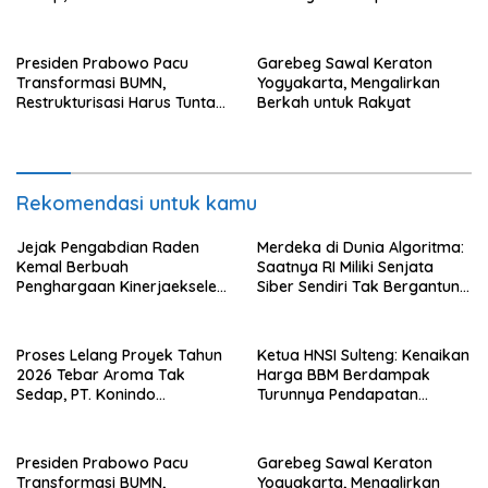
Panorama Surati Pokja
Nelayan Secara Signifikan
Flotim
Presiden Prabowo Pacu
Garebeg Sawal Keraton
Transformasi BUMN,
Yogyakarta, Mengalirkan
Restrukturisasi Harus Tuntas
Berkah untuk Rakyat
Tahun Ini
Rekomendasi untuk kamu
Jejak Pengabdian Raden
Merdeka di Dunia Algoritma:
Kemal Berbuah
Saatnya RI Miliki Senjata
Penghargaan Kinerjaekselen
Siber Sendiri Tak Bergantung
Award II 2026
dengan Asing.
Proses Lelang Proyek Tahun
Ketua HNSI Sulteng: Kenaikan
2026 Tebar Aroma Tak
Harga BBM Berdampak
Sedap, PT. Konindo
Turunnya Pendapatan
Panorama Surati Pokja
Nelayan Secara Signifikan
Flotim
Presiden Prabowo Pacu
Garebeg Sawal Keraton
Transformasi BUMN,
Yogyakarta, Mengalirkan