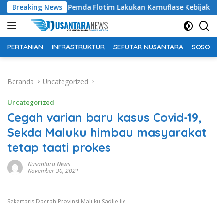
Langsung
Tuding Pemda Flotim Lakukan Kamuflase Kebijakan Politik Ang
Breaking News
ke
konten
PERTANIAN
INFRASTRUKTUR
SEPUTAR NUSANTARA
SOSOK 
Beranda
Uncategorized
Uncategorized
Cegah varian baru kasus Covid-19,
Sekda Maluku himbau masyarakat
tetap taati prokes
Nusantara News
November 30, 2021
Sekertaris Daerah Provinsi Maluku Sadlie lie