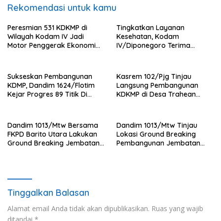
Rekomendasi untuk kamu
Peresmian 531 KDKMP di
Tingkatkan Layanan
Wilayah Kodam IV Jadi
Kesehatan, Kodam
Motor Penggerak Ekonomi
IV/Diponegoro Terima
Desa
Bantuan Ambulance VIP dari
BRI Peduli
Sukseskan Pembangunan
Kasrem 102/Pjg Tinjau
KDMP, Dandim 1624/Flotim
Langsung Pembangunan
Kejar Progres 89 Titik Di
KDKMP di Desa Trahean
Flotim dan Lembata Siap Di
Wilayah Kodim 1013/Mtw
Tahun 2026.
Dandim 1013/Mtw Bersama
Dandim 1013/Mtw Tinjau
FKPD Barito Utara Lakukan
Lokasi Ground Breaking
Ground Breaking Jembatan
Pembangunan Jembatan
Gantung di Desa Liang Buah
Gantung Garuda di Desa
Liang Buah
Tinggalkan Balasan
Alamat email Anda tidak akan dipublikasikan.
Ruas yang wajib
ditandai
*