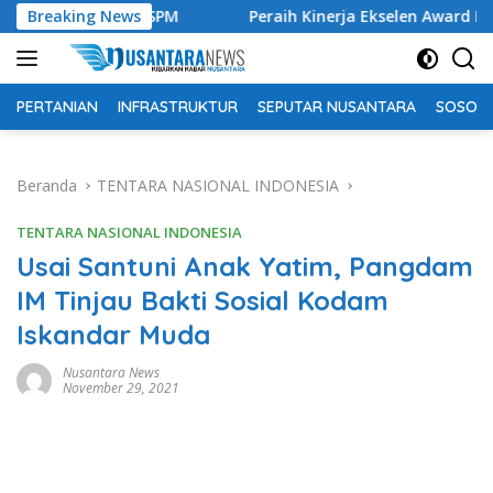
Langsung
ndu 6 SPM
Breaking News
Peraih Kinerja Ekselen Award II-2026 Junghi
ke
konten
PERTANIAN
INFRASTRUKTUR
SEPUTAR NUSANTARA
SOSOK 
Beranda
TENTARA NASIONAL INDONESIA
TENTARA NASIONAL INDONESIA
Usai Santuni Anak Yatim, Pangdam
IM Tinjau Bakti Sosial Kodam
Iskandar Muda
Nusantara News
November 29, 2021