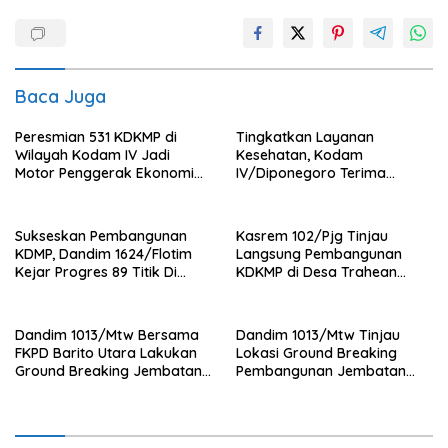
Baca Juga
Peresmian 531 KDKMP di
Tingkatkan Layanan
Wilayah Kodam IV Jadi
Kesehatan, Kodam
Motor Penggerak Ekonomi
IV/Diponegoro Terima
Desa
Bantuan Ambulance VIP dari
BRI Peduli
Sukseskan Pembangunan
Kasrem 102/Pjg Tinjau
KDMP, Dandim 1624/Flotim
Langsung Pembangunan
Kejar Progres 89 Titik Di
KDKMP di Desa Trahean
Flotim dan Lembata Siap Di
Wilayah Kodim 1013/Mtw
Tahun 2026.
Dandim 1013/Mtw Bersama
Dandim 1013/Mtw Tinjau
FKPD Barito Utara Lakukan
Lokasi Ground Breaking
Ground Breaking Jembatan
Pembangunan Jembatan
Gantung di Desa Liang Buah
Gantung Garuda di Desa
Liang Buah