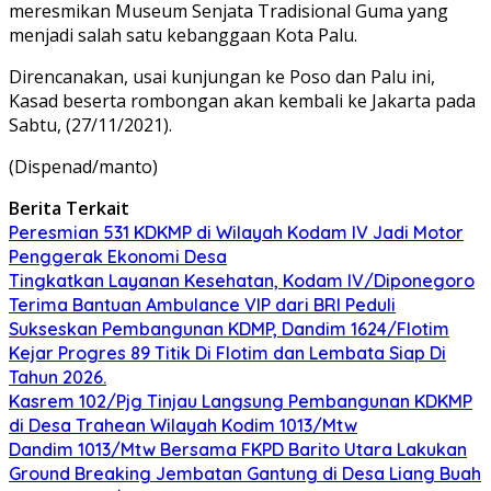
meresmikan Museum Senjata Tradisional Guma yang
menjadi salah satu kebanggaan Kota Palu.
Direncanakan, usai kunjungan ke Poso dan Palu ini,
Kasad beserta rombongan akan kembali ke Jakarta pada
Sabtu, (27/11/2021).
(Dispenad/manto)
Berita Terkait
Peresmian 531 KDKMP di Wilayah Kodam IV Jadi Motor
Penggerak Ekonomi Desa
Tingkatkan Layanan Kesehatan, Kodam IV/Diponegoro
Terima Bantuan Ambulance VIP dari BRI Peduli
Sukseskan Pembangunan KDMP, Dandim 1624/Flotim
Kejar Progres 89 Titik Di Flotim dan Lembata Siap Di
Tahun 2026.
Kasrem 102/Pjg Tinjau Langsung Pembangunan KDKMP
di Desa Trahean Wilayah Kodim 1013/Mtw
Dandim 1013/Mtw Bersama FKPD Barito Utara Lakukan
Ground Breaking Jembatan Gantung di Desa Liang Buah