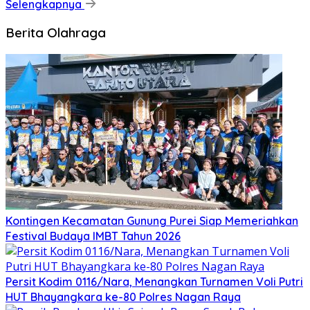
Selengkapnya
Berita Olahraga
Kontingen Kecamatan Gunung Purei Siap Memeriahkan
Festival Budaya IMBT Tahun 2026
Persit Kodim 0116/Nara, Menangkan Turnamen Voli Putri
HUT Bhayangkara ke-80 Polres Nagan Raya