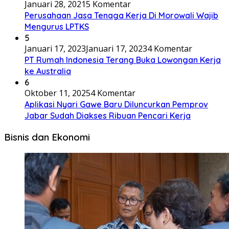
Januari 28, 2021
5 Komentar
Perusahaan Jasa Tenaga Kerja Di Morowali Wajib
Mengurus LPTKS
5
Januari 17, 2023
Januari 17, 2023
4 Komentar
PT Rumah Indonesia Terang Buka Lowongan Kerja
ke Australia
6
Oktober 11, 2025
4 Komentar
Aplikasi Nyari Gawe Baru Diluncurkan Pemprov
Jabar Sudah Diakses Ribuan Pencari Kerja
Bisnis dan Ekonomi