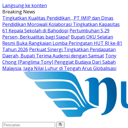
Langsung ke konten
Breaking News
Tingkatkan Kualitas Pendidikan , PT IMIP dan Dinas
Pendidikan Morowali Kolaborasi Tingkatkan Kapasitas
61 Kepala Sekolah di Bahodopi
Pertumbuhan 5,29
Persen, Berkualitas bagi Siapa?
Bupati OKU Selatan
Resmi Buka Rangkaian Lomba Peringatan HUT RI ke-81
Tahun 2026
Perkuat Sinergi Tingkatkan Pendapatan
Daerah, Bupati Terima Audensi dengan Samsat
Tony
Chong [Panglima Tony] Penggiat Budaya Dari Sabah
Malaysia, Jaga Nilai Luhur di Tengah Arus Globalisasi