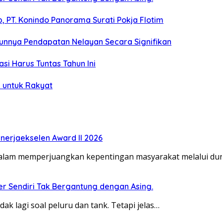
 PT. Konindo Panorama Surati Pokja Flotim
unnya Pendapatan Nelayan Secara Signifikan
si Harus Tuntas Tahun Ini
 untuk Rakyat
erjaekselen Award II 2026
dalam memperjuangkan kepentingan masyarakat melalui duni
ber Sendiri Tak Bergantung dengan Asing.
dak lagi soal peluru dan tank. Tetapi jelas…