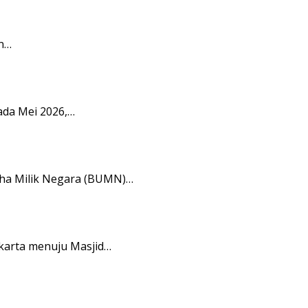
n…
ada Mei 2026,…
aha Milik Negara (BUMN)…
karta menuju Masjid…