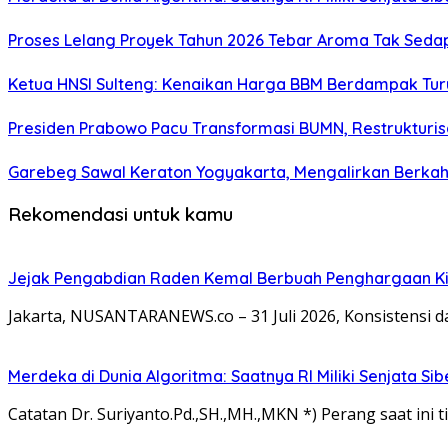
Proses Lelang Proyek Tahun 2026 Tebar Aroma Tak Sedap,
Ketua HNSI Sulteng: Kenaikan Harga BBM Berdampak Tur
Presiden Prabowo Pacu Transformasi BUMN, Restrukturisa
Garebeg Sawal Keraton Yogyakarta, Mengalirkan Berkah
Rekomendasi untuk kamu
Jejak Pengabdian Raden Kemal Berbuah Penghargaan Kin
Jakarta, NUSANTARANEWS.co – 31 Juli 2026, Konsistensi 
Merdeka di Dunia Algoritma: Saatnya RI Miliki Senjata Si
Catatan Dr. Suriyanto.Pd.,SH.,MH.,MKN *) Perang saat ini ti