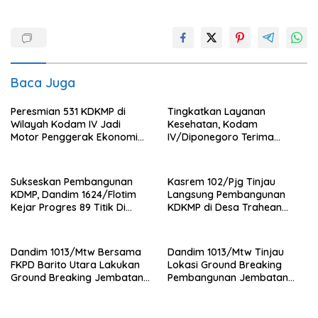
Baca Juga
Peresmian 531 KDKMP di
Tingkatkan Layanan
Wilayah Kodam IV Jadi
Kesehatan, Kodam
Motor Penggerak Ekonomi
IV/Diponegoro Terima
Desa
Bantuan Ambulance VIP dari
BRI Peduli
Sukseskan Pembangunan
Kasrem 102/Pjg Tinjau
KDMP, Dandim 1624/Flotim
Langsung Pembangunan
Kejar Progres 89 Titik Di
KDKMP di Desa Trahean
Flotim dan Lembata Siap Di
Wilayah Kodim 1013/Mtw
Tahun 2026.
Dandim 1013/Mtw Bersama
Dandim 1013/Mtw Tinjau
FKPD Barito Utara Lakukan
Lokasi Ground Breaking
Ground Breaking Jembatan
Pembangunan Jembatan
Gantung di Desa Liang Buah
Gantung Garuda di Desa
Liang Buah