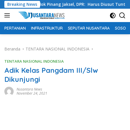
Langsung
a Pondok Pinang Jaksel, DPR: Harus Diusut Tuntas
Breaking News
Tin
ke
konten
PERTANIAN
INFRASTRUKTUR
SEPUTAR NUSANTARA
SOSOK 
Beranda
TENTARA NASIONAL INDONESIA
TENTARA NASIONAL INDONESIA
Adik Kelas Pangdam III/Slw
Dikunjungi
Nusantara News
November 24, 2021