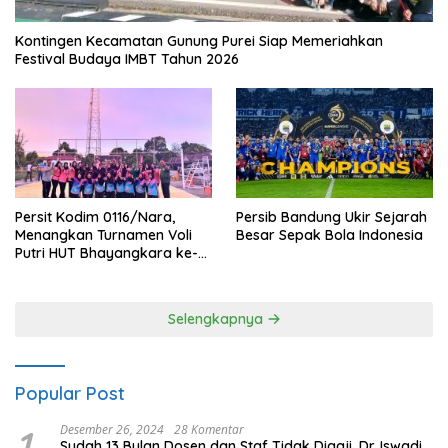
Kontingen Kecamatan Gunung Purei Siap Memeriahkan
Festival Budaya IMBT Tahun 2026
Persit Kodim 0116/Nara,
Persib Bandung Ukir Sejarah
Menangkan Turnamen Voli
Besar Sepak Bola Indonesia
Putri HUT Bhayangkara ke-
80 Polres Nagan Raya
Selengkapnya
Popular Post
1
Desember 26, 2024
28 Komentar
Sudah 13 Bulan Dosen dan Staf Tidak Digaji, Dr. Iswadi