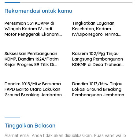
Rekomendasi untuk kamu
Peresmian 531 KDKMP di
Tingkatkan Layanan
Wilayah Kodam IV Jadi
Kesehatan, Kodam
Motor Penggerak Ekonomi
IV/Diponegoro Terima
Desa
Bantuan Ambulance VIP dari
BRI Peduli
Sukseskan Pembangunan
Kasrem 102/Pjg Tinjau
KDMP, Dandim 1624/Flotim
Langsung Pembangunan
Kejar Progres 89 Titik Di
KDKMP di Desa Trahean
Flotim dan Lembata Siap Di
Wilayah Kodim 1013/Mtw
Tahun 2026.
Dandim 1013/Mtw Bersama
Dandim 1013/Mtw Tinjau
FKPD Barito Utara Lakukan
Lokasi Ground Breaking
Ground Breaking Jembatan
Pembangunan Jembatan
Gantung di Desa Liang Buah
Gantung Garuda di Desa
Liang Buah
Tinggalkan Balasan
Alamat email Anda tidak akan dipublikasikan.
Ruas yang wajib