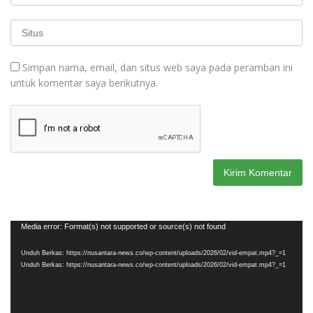
Simpan nama, email, dan situs web saya pada peramban ini
untuk komentar saya berikutnya.
Pemutar
Media error: Format(s) not supported or source(s) not found
Video
Unduh Berkas: https://nusantara-news.co/wp-content/uploads/2026/02/vid-empat.mp4?_=1
Unduh Berkas: https://nusantara-news.co/wp-content/uploads/2026/02/vid-empat.mp4?_=1