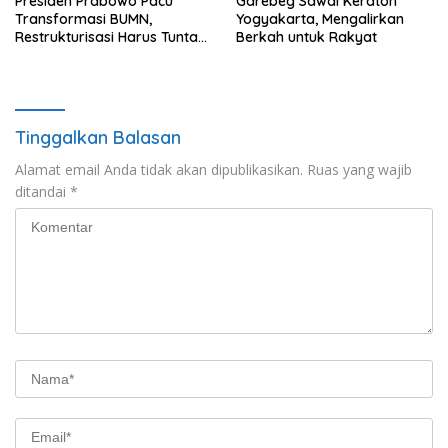
Presiden Prabowo Pacu
Garebeg Sawal Keraton
Transformasi BUMN,
Yogyakarta, Mengalirkan
Restrukturisasi Harus Tuntas
Berkah untuk Rakyat
Tahun Ini
Tinggalkan Balasan
Alamat email Anda tidak akan dipublikasikan.
Ruas yang wajib
ditandai
*