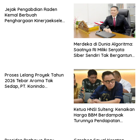
Jejak Pengabdian Raden
Kemal Berbuah
Penghargaan Kinerjaekselen
Award II 2026
Merdeka di Dunia Algoritma:
Saatnya RI Miliki Senjata
Siber Sendiri Tak Bergantung
dengan Asing.
Proses Lelang Proyek Tahun
2026 Tebar Aroma Tak
Sedap, PT. Konindo
Panorama Surati Pokja
Flotim
Ketua HNSI Sulteng: Kenaikan
Harga BBM Berdampak
Turunnya Pendapatan
Nelayan Secara Signifikan