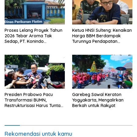
Proses Lelang Proyek Tahun
Ketua HNSI Sulteng: Kenaikan
2026 Tebar Aroma Tak
Harga BBM Berdampak
Sedap, PT. Konindo
Turunnya Pendapatan
Panorama Surati Pokja
Nelayan Secara Signifikan
Flotim
Presiden Prabowo Pacu
Garebeg Sawal Keraton
Transformasi BUMN,
Yogyakarta, Mengalirkan
Restrukturisasi Harus Tuntas
Berkah untuk Rakyat
Tahun Ini
Rekomendasi untuk kamu