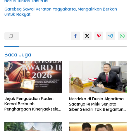
Harus Tuntas Tahun Ini
Garebeg Sawal Keraton Yogyakarta, Mengalirkan Berkah
untuk Rakyat
Baca Juga
Jejak Pengabdian Raden
Merdeka di Dunia Algoritma:
Kemal Berbuah
Saatnya RI Miliki Senjata
Penghargaan Kinerjaekselen
Siber Sendiri Tak Bergantung
Award II 2026
dengan Asing.