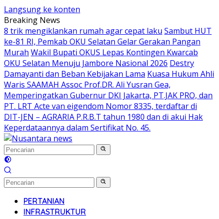
Langsung ke konten
Breaking News
8 trik mengiklankan rumah agar cepat laku
Sambut HUT
ke-81 RI, Pemkab OKU Selatan Gelar Gerakan Pangan
Murah
Wakil Bupati OKUS Lepas Kontingen Kwarcab
OKU Selatan Menuju Jambore Nasional 2026
Destry
Damayanti dan Beban Kebijakan Lama
Kuasa Hukum Ahli
Waris SAAMAH Assoc Prof.DR. Ali Yusran Gea,
Memperingatkan Gubernur DKI Jakarta, PT.JAK PRO, dan
PT. LRT Acte van eigendom Nomor 8335, terdaftar di
DIT-JEN – AGRARIA P.R.B.T tahun 1980 dan di akui Hak
Keperdataannya dalam Sertifikat No. 45.
PERTANIAN
INFRASTRUKTUR