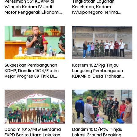
Peresmian 531 KDKMP di
Tingkatkan Layanan
Wilayah Kodam IV Jadi
Kesehatan, Kodam
Motor Penggerak Ekonomi
IV/Diponegoro Terima
Desa
Bantuan Ambulance VIP dari
BRI Peduli
Sukseskan Pembangunan
Kasrem 102/Pjg Tinjau
KDMP, Dandim 1624/Flotim
Langsung Pembangunan
Kejar Progres 89 Titik Di
KDKMP di Desa Trahean
Flotim dan Lembata Siap Di
Wilayah Kodim 1013/Mtw
Tahun 2026.
Dandim 1013/Mtw Bersama
Dandim 1013/Mtw Tinjau
FKPD Barito Utara Lakukan
Lokasi Ground Breaking