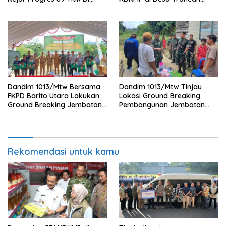
Flotim dan Lembata Siap Di
Wilayah Kodim 1013/Mtw
Tahun 2026.
Dandim 1013/Mtw Bersama
Dandim 1013/Mtw Tinjau
FKPD Barito Utara Lakukan
Lokasi Ground Breaking
Ground Breaking Jembatan
Pembangunan Jembatan
Gantung di Desa Liang Buah
Gantung Garuda di Desa
Liang Buah
Rekomendasi untuk kamu