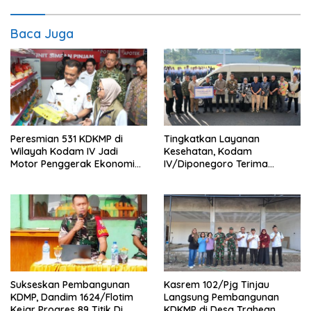
Baca Juga
Peresmian 531 KDKMP di
Tingkatkan Layanan
Wilayah Kodam IV Jadi
Kesehatan, Kodam
Motor Penggerak Ekonomi
IV/Diponegoro Terima
Desa
Bantuan Ambulance VIP dari
BRI Peduli
Sukseskan Pembangunan
Kasrem 102/Pjg Tinjau
KDMP, Dandim 1624/Flotim
Langsung Pembangunan
Kejar Progres 89 Titik Di
KDKMP di Desa Trahean