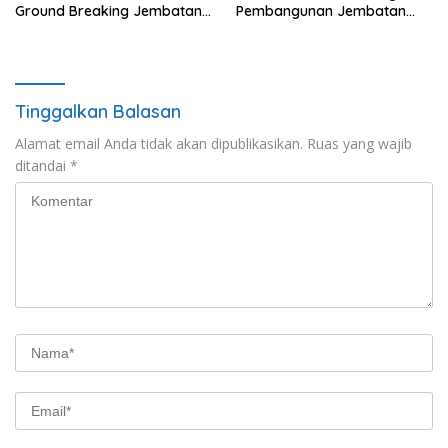
Ground Breaking Jembatan
Pembangunan Jembatan
Gantung di Desa Liang Buah
Gantung Garuda di Desa
Liang Buah
Tinggalkan Balasan
Alamat email Anda tidak akan dipublikasikan.
Ruas yang wajib
ditandai
*