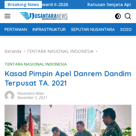
Langsung
len Award II-2026
Breaking News
Ratusan Senjata Api dan Narkoba Di
ke
konten
PERTANIAN
INFRASTRUKTUR
SEPUTAR NUSANTARA
SOSOK 
Beranda
TENTARA NASIONAL INDONESIA
TENTARA NASIONAL INDONESIA
Kasad Pimpin Apel Danrem Dandim
Terpusat TA. 2021
Nusantara News
November 5, 2021