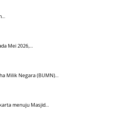
n…
ada Mei 2026,…
aha Milik Negara (BUMN)…
karta menuju Masjid…