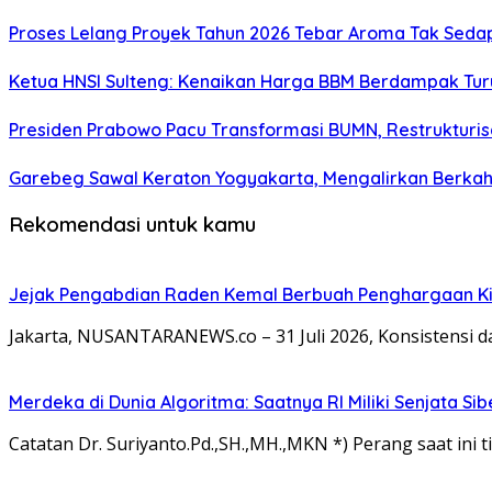
Proses Lelang Proyek Tahun 2026 Tebar Aroma Tak Sedap,
Ketua HNSI Sulteng: Kenaikan Harga BBM Berdampak Tur
Presiden Prabowo Pacu Transformasi BUMN, Restrukturisa
Garebeg Sawal Keraton Yogyakarta, Mengalirkan Berkah
Rekomendasi untuk kamu
Jejak Pengabdian Raden Kemal Berbuah Penghargaan Kin
Jakarta, NUSANTARANEWS.co – 31 Juli 2026, Konsistensi 
Merdeka di Dunia Algoritma: Saatnya RI Miliki Senjata Si
Catatan Dr. Suriyanto.Pd.,SH.,MH.,MKN *) Perang saat ini ti