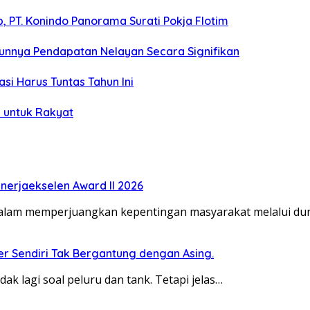
 PT. Konindo Panorama Surati Pokja Flotim
unnya Pendapatan Nelayan Secara Signifikan
si Harus Tuntas Tahun Ini
 untuk Rakyat
erjaekselen Award II 2026
dalam memperjuangkan kepentingan masyarakat melalui duni
ber Sendiri Tak Bergantung dengan Asing.
dak lagi soal peluru dan tank. Tetapi jelas…