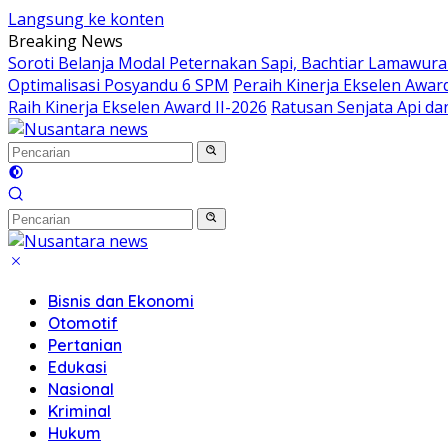
Langsung ke konten
Breaking News
Soroti Belanja Modal Peternakan Sapi, Bachtiar Lamawur
Optimalisasi Posyandu 6 SPM
Peraih Kinerja Ekselen Awar
Raih Kinerja Ekselen Award II-2026
Ratusan Senjata Api d
Bisnis dan Ekonomi
Otomotif
Pertanian
Edukasi
Nasional
Kriminal
Hukum