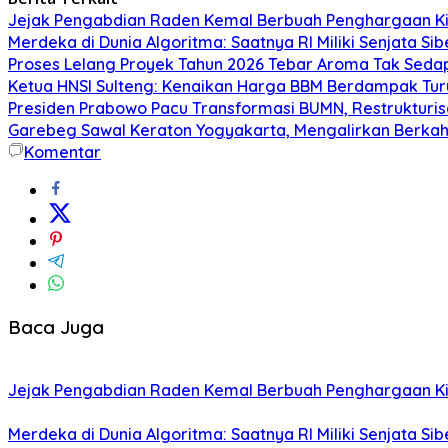
Jejak Pengabdian Raden Kemal Berbuah Penghargaan Kin
Merdeka di Dunia Algoritma: Saatnya RI Miliki Senjata Si
Proses Lelang Proyek Tahun 2026 Tebar Aroma Tak Sedap,
Ketua HNSI Sulteng: Kenaikan Harga BBM Berdampak Tur
Presiden Prabowo Pacu Transformasi BUMN, Restrukturisa
Garebeg Sawal Keraton Yogyakarta, Mengalirkan Berkah
Komentar
Baca Juga
Jejak Pengabdian Raden Kemal Berbuah Penghargaan Kin
Merdeka di Dunia Algoritma: Saatnya RI Miliki Senjata Si