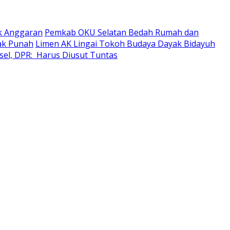
ik Anggaran
Pemkab OKU Selatan Bedah Rumah dan
dak Punah
Limen AK Lingai Tokoh Budaya Dayak Bidayuh
sel, DPR: Harus Diusut Tuntas