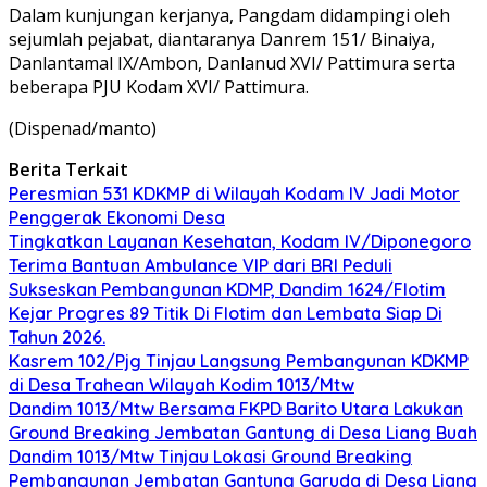
Dalam kunjungan kerjanya, Pangdam didampingi oleh
sejumlah pejabat, diantaranya Danrem 151/ Binaiya,
Danlantamal IX/Ambon, Danlanud XVI/ Pattimura serta
beberapa PJU Kodam XVI/ Pattimura.
(Dispenad/manto)
Berita Terkait
Peresmian 531 KDKMP di Wilayah Kodam IV Jadi Motor
Penggerak Ekonomi Desa
Tingkatkan Layanan Kesehatan, Kodam IV/Diponegoro
Terima Bantuan Ambulance VIP dari BRI Peduli
Sukseskan Pembangunan KDMP, Dandim 1624/Flotim
Kejar Progres 89 Titik Di Flotim dan Lembata Siap Di
Tahun 2026.
Kasrem 102/Pjg Tinjau Langsung Pembangunan KDKMP
di Desa Trahean Wilayah Kodim 1013/Mtw
Dandim 1013/Mtw Bersama FKPD Barito Utara Lakukan
Ground Breaking Jembatan Gantung di Desa Liang Buah
Dandim 1013/Mtw Tinjau Lokasi Ground Breaking
Pembangunan Jembatan Gantung Garuda di Desa Liang