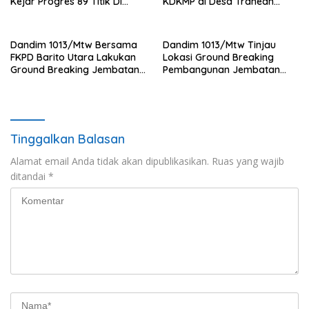
Kejar Progres 89 Titik Di
KDKMP di Desa Trahean
Flotim dan Lembata Siap Di
Wilayah Kodim 1013/Mtw
Tahun 2026.
Dandim 1013/Mtw Bersama
Dandim 1013/Mtw Tinjau
FKPD Barito Utara Lakukan
Lokasi Ground Breaking
Ground Breaking Jembatan
Pembangunan Jembatan
Gantung di Desa Liang Buah
Gantung Garuda di Desa
Liang Buah
Tinggalkan Balasan
Alamat email Anda tidak akan dipublikasikan.
Ruas yang wajib
ditandai
*