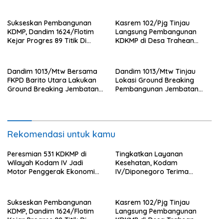
Desa
Bantuan Ambulance VIP dari
BRI Peduli
Sukseskan Pembangunan
Kasrem 102/Pjg Tinjau
KDMP, Dandim 1624/Flotim
Langsung Pembangunan
Kejar Progres 89 Titik Di
KDKMP di Desa Trahean
Flotim dan Lembata Siap Di
Wilayah Kodim 1013/Mtw
Tahun 2026.
Dandim 1013/Mtw Bersama
Dandim 1013/Mtw Tinjau
FKPD Barito Utara Lakukan
Lokasi Ground Breaking
Ground Breaking Jembatan
Pembangunan Jembatan
Gantung di Desa Liang Buah
Gantung Garuda di Desa
Liang Buah
Rekomendasi untuk kamu
Peresmian 531 KDKMP di
Tingkatkan Layanan
Wilayah Kodam IV Jadi
Kesehatan, Kodam
Motor Penggerak Ekonomi
IV/Diponegoro Terima
Desa
Bantuan Ambulance VIP dari
BRI Peduli
Sukseskan Pembangunan
Kasrem 102/Pjg Tinjau
KDMP, Dandim 1624/Flotim
Langsung Pembangunan