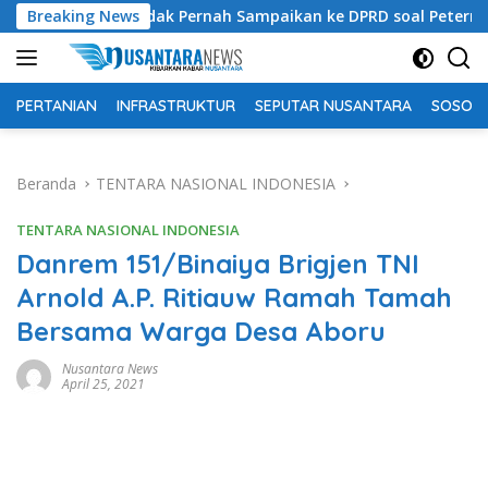
Langsung
 Bantah Tidak Pernah Sampaikan ke DPRD soal Peternakan Sapi 
Breaking News
ke
konten
PERTANIAN
INFRASTRUKTUR
SEPUTAR NUSANTARA
SOSOK 
Beranda
TENTARA NASIONAL INDONESIA
TENTARA NASIONAL INDONESIA
Danrem 151/Binaiya Brigjen TNI
Arnold A.P. Ritiauw Ramah Tamah
Bersama Warga Desa Aboru
Nusantara News
April 25, 2021