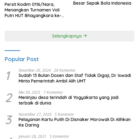
Besar Sepak Bola Indonesia
Persit Kodim 0116/Nara,
Menangkan Turnamen Voli
Putri HUT Bhayangkara ke-
80 Polres Nagan Raya
Selengkapnya
Popular Post
1
Desember 26, 2024
28 Komentar
Sudah 13 Bulan Dosen dan Staf Tidak Digaji, Dr. Iswadi
Minta Pemerintah Ambil Alih UMT
2
Mei 30, 2025
7 Komentar
Meninjau desa terindah di Yogyakarta yang jadi
terbaik di dunia
3
November 27, 2020
5 Komentar
Pelayanan Kartu Putih Di Disnaker Morowali Di Alihkan
Ke Daring
Januari 28, 2021
5 Komentar