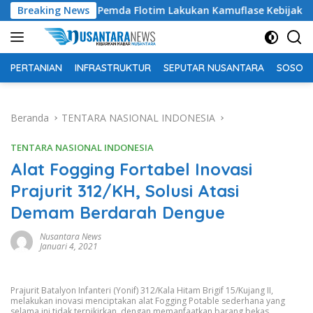
Langsung
n Tuding Pemda Flotim Lakukan Kamuflase Kebijakan Politik An
Breaking News
ke
konten
PERTANIAN
INFRASTRUKTUR
SEPUTAR NUSANTARA
SOSOK 
Beranda
TENTARA NASIONAL INDONESIA
TENTARA NASIONAL INDONESIA
Alat Fogging Fortabel Inovasi
Prajurit 312/KH, Solusi Atasi
Demam Berdarah Dengue
Nusantara News
Januari 4, 2021
Prajurit Batalyon Infanteri (Yonif) 312/Kala Hitam Brigif 15/Kujang II,
melakukan inovasi menciptakan alat Fogging Potable sederhana yang
selama ini tidak terpikirkan, dengan memanfaatkan barang bekas