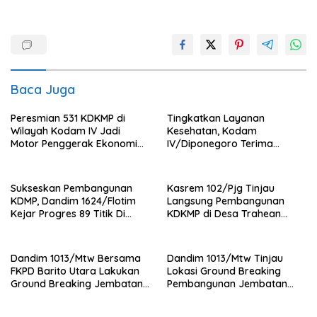
Baca Juga
Peresmian 531 KDKMP di
Tingkatkan Layanan
Wilayah Kodam IV Jadi
Kesehatan, Kodam
Motor Penggerak Ekonomi
IV/Diponegoro Terima
Desa
Bantuan Ambulance VIP dari
BRI Peduli
Sukseskan Pembangunan
Kasrem 102/Pjg Tinjau
KDMP, Dandim 1624/Flotim
Langsung Pembangunan
Kejar Progres 89 Titik Di
KDKMP di Desa Trahean
Flotim dan Lembata Siap Di
Wilayah Kodim 1013/Mtw
Tahun 2026.
Dandim 1013/Mtw Bersama
Dandim 1013/Mtw Tinjau
FKPD Barito Utara Lakukan
Lokasi Ground Breaking
Ground Breaking Jembatan
Pembangunan Jembatan
Gantung di Desa Liang Buah
Gantung Garuda di Desa
Liang Buah