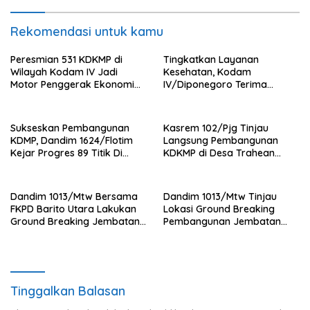
Rekomendasi untuk kamu
Peresmian 531 KDKMP di
Tingkatkan Layanan
Wilayah Kodam IV Jadi
Kesehatan, Kodam
Motor Penggerak Ekonomi
IV/Diponegoro Terima
Desa
Bantuan Ambulance VIP dari
BRI Peduli
Sukseskan Pembangunan
Kasrem 102/Pjg Tinjau
KDMP, Dandim 1624/Flotim
Langsung Pembangunan
Kejar Progres 89 Titik Di
KDKMP di Desa Trahean
Flotim dan Lembata Siap Di
Wilayah Kodim 1013/Mtw
Tahun 2026.
Dandim 1013/Mtw Bersama
Dandim 1013/Mtw Tinjau
FKPD Barito Utara Lakukan
Lokasi Ground Breaking
Ground Breaking Jembatan
Pembangunan Jembatan
Gantung di Desa Liang Buah
Gantung Garuda di Desa
Liang Buah
Tinggalkan Balasan